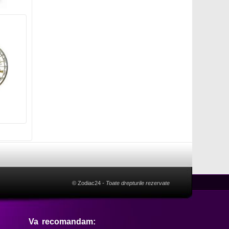
© Zodiac24
- Toate drepturile rezervate
Va recomandam: