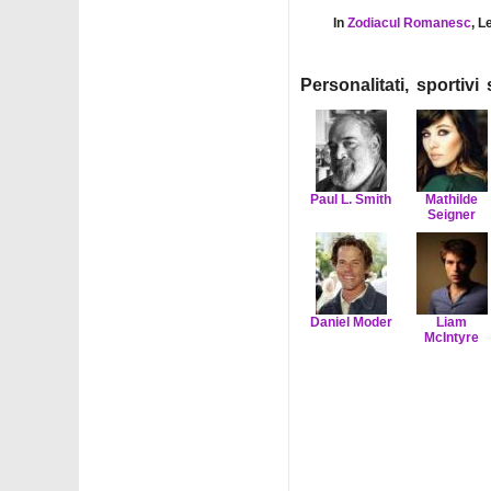
In
Zodiacul Romanesc
, L
Personalitati, sportiv
Paul L. Smith
Mathilde
Seigner
Daniel Moder
Liam
McIntyre