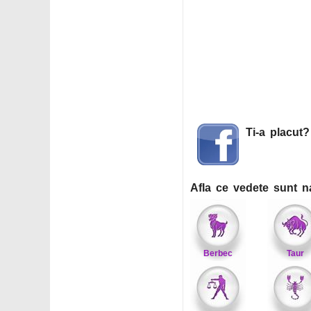
Ti-a placut
Afla ce vedete sunt n
Berbec
Taur