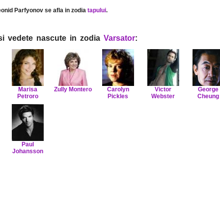
eonid Parfyonov se afla in zodia
tapului
.
i si vedete nascute in zodia
Varsator
:
Marisa
Zully Montero
Carolyn
Victor
George
Petroro
Pickles
Webster
Cheung
Paul
Johansson