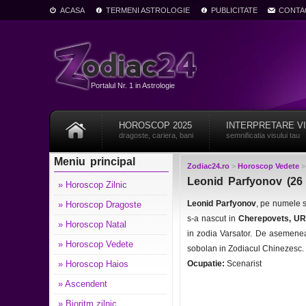
ACASA
TERMENI ASTROLOGIE
PUBLICITATE
CONTA
Portalul Nr. 1 in Astrologie
HOROSCOP 2025
INTERPRETARE V
dragoste, cariera, bani
semnificatia visului tau
Meniu principal
Zodiac24.ro
>
Horoscop Vedete
Leonid Parfyonov (26 
» Horoscop Zilnic
Leonid Parfyonov
, pe numele 
» Horoscop Dragoste
s-a nascut in
Cherepovets, U
» Horoscop Natal
in zodia Varsator. De asemenea
» Horoscop Vedete
sobolan in Zodiacul Chinezesc.
» Horoscop Haios
Ocupatie:
Scenarist
» Ascendent
» Bioritm zilnic