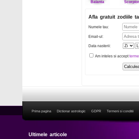
Balanta
Scorpio
Afla gratuit zodiile ta
Numele tau:
Email-ul:
Data nasterii:
Am inteles si accept
terme
Prima pagina
Dictionar astrologic
GDPR
Termeni si conditii
Ultimele articole