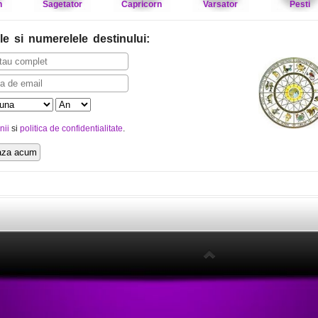
n
Sagetator
Capricorn
Varsator
Pesti
le
si numerelele destinului
:
nii
si
politica de confidentialitate
.