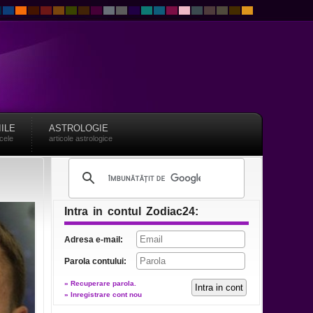
IILE
ASTROLOGIE
acele
articole astrologice
Intra in contul Zodiac24:
Adresa e-mail:
Parola contului:
» Recuperare parola.
» Inregistrare cont nou