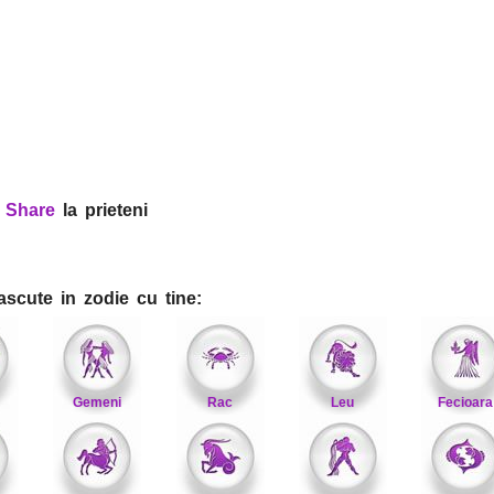
?
Share
la prieteni
ascute in zodie cu tine:
Gemeni
Rac
Leu
Fecioara