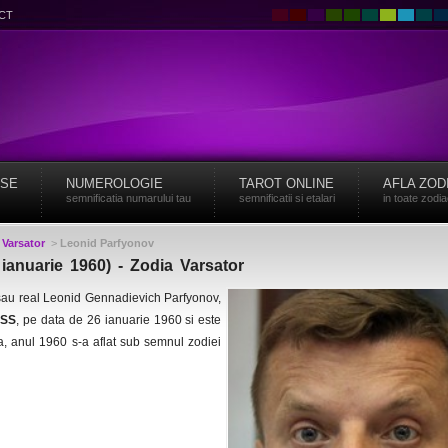
CT
ISE
NUMEROLOGIE
TAROT ONLINE
AFLA ZOD
semnificatia numarului tau
semnificatii si etalari
in toate zodi
>
Varsator
>
Leonid Parfyonov
ianuarie 1960) - Zodia Varsator
sau real Leonid Gennadievich Parfyonov,
RSS
, pe data de 26 ianuarie 1960 si este
, anul 1960 s-a aflat sub semnul zodiei