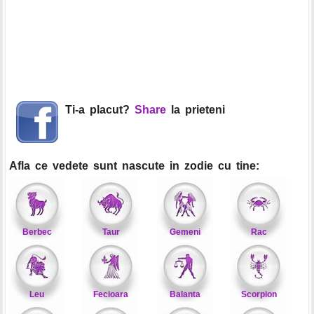
Ti-a placut?
Share
la prieteni
Afla ce vedete sunt nascute in zodie cu tine:
Berbec
Taur
Gemeni
Rac
Leu
Fecioara
Balanta
Scorpion