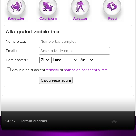
Sagetator
Capricorn
Varsator
Pesti
Afla gratuit zodiile tale
:
Numele tau:
Email-ul:
Data nasterii:
Am inteles si accept
termenii
si
politica de confidentialitate
.
GDPR
Termeni si conditii