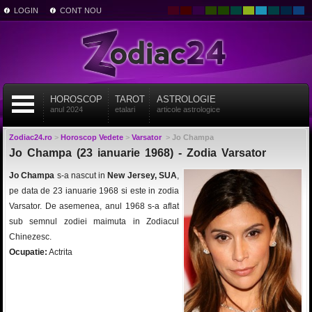
LOGIN
CONT NOU
HOROSCOP
TAROT
ASTROLOGIE
anul 2024
etalari
articole astrologice
Zodiac24.ro
>
Horoscop Vedete
>
Varsator
>
Jo Champa
Jo Champa (23 ianuarie 1968) - Zodia Varsator
Jo Champa
s-a nascut in
New Jersey, SUA
,
pe data de 23 ianuarie 1968 si este in zodia
Varsator. De asemenea, anul 1968 s-a aflat
sub semnul zodiei maimuta in Zodiacul
Chinezesc.
Ocupatie:
Actrita