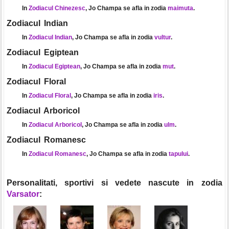
In
Zodiacul Chinezesc
, Jo Champa se afla in zodia
maimuta
.
Zodiacul Indian
In
Zodiacul Indian
, Jo Champa se afla in zodia
vultur
.
Zodiacul Egiptean
In
Zodiacul Egiptean
, Jo Champa se afla in zodia
mut
.
Zodiacul Floral
In
Zodiacul Floral
, Jo Champa se afla in zodia
iris
.
Zodiacul Arboricol
In
Zodiacul Arboricol
, Jo Champa se afla in zodia
ulm
.
Zodiacul Romanesc
In
Zodiacul Romanesc
, Jo Champa se afla in zodia
tapului
.
Personalitati, sportivi si vedete nascute in zodia
Varsator
: