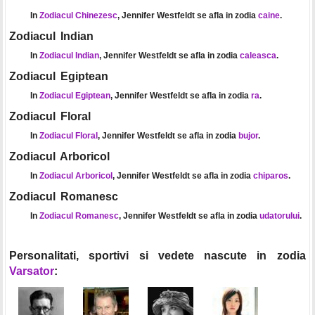
In
Zodiacul Chinezesc
, Jennifer Westfeldt se afla in zodia
caine
.
Zodiacul Indian
In
Zodiacul Indian
, Jennifer Westfeldt se afla in zodia
caleasca
.
Zodiacul Egiptean
In
Zodiacul Egiptean
, Jennifer Westfeldt se afla in zodia
ra
.
Zodiacul Floral
In
Zodiacul Floral
, Jennifer Westfeldt se afla in zodia
bujor
.
Zodiacul Arboricol
In
Zodiacul Arboricol
, Jennifer Westfeldt se afla in zodia
chiparos
.
Zodiacul Romanesc
In
Zodiacul Romanesc
, Jennifer Westfeldt se afla in zodia
udatorului
.
Personalitati, sportivi si vedete nascute in zodia
Varsator
: