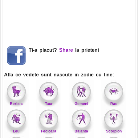
Ti-a placut?
Share
la prieteni
Afla ce vedete sunt nascute in zodie cu tine:
Berbec
Taur
Gemeni
Rac
Leu
Fecioara
Balanta
Scorpion