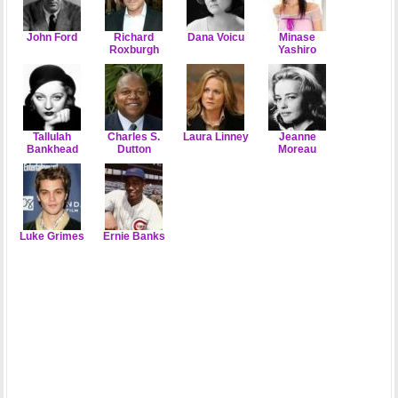
John Ford
Richard
Dana Voicu
Minase
Roxburgh
Yashiro
Tallulah
Charles S.
Laura Linney
Jeanne
Bankhead
Dutton
Moreau
Luke Grimes
Ernie Banks