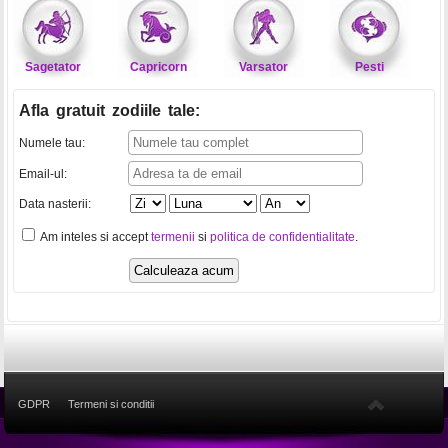
Sagetator
Capricorn
Varsator
Pesti
Afla gratuit zodiile tale
:
Numele tau:
Email-ul:
Data nasterii:
Am inteles si accept
termenii
si
politica de confidentialitate
.
GDPR
Termeni si conditii