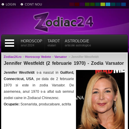
LOGIN
CONT NOU
HOROSCOP
TAROT
ASTROLOGIE
anul 2024
etalari
articole astrologice
Zodiac24.ro
>
Horoscop Vedete
>
Varsator
>
Jennifer Westfeldt
Jennifer Westfeldt (2 februarie 1970) - Zodia Varsator
Jennifer Westfeldt
s-a nascut in
Guilford,
Connecticut, USA
, pe data de 2 februarie
1970 si este in zodia Varsator. De
asemenea, anul 1970 s-a aflat sub semnul
zodiei caine in Zodiacul Chinezesc.
Ocupatie:
Scenarista, producatoare, actrita