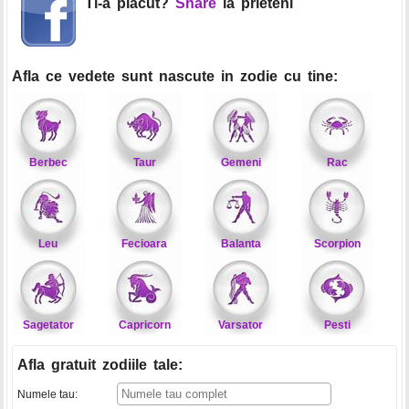
Ti-a placut?
Share
la prieteni
Afla ce vedete sunt nascute in zodie cu tine:
Berbec
Taur
Gemeni
Rac
Leu
Fecioara
Balanta
Scorpion
Sagetator
Capricorn
Varsator
Pesti
Afla gratuit zodiile tale
:
Numele tau: