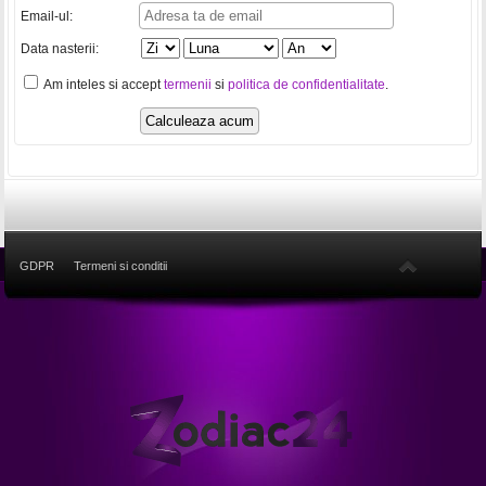
Email-ul:
Data nasterii:
Am inteles si accept
termenii
si
politica de confidentialitate
.
GDPR
Termeni si conditii