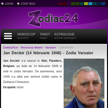
LOGIN
CONT NOU
HOROSCOP
TAROT
ASTROLOGIE
anul 2024
etalari
articole astrologice
Zodiac24.ro
>
Horoscop Vedete
>
Varsator
>
Jan Decleir
Jan Decleir (14 februarie 1946) - Zodia Varsator
Jan Decleir
s-a nascut in
Niel, Flanders,
Belgium
, pe data de 14 februarie 1946 si
este in zodia Varsator. De asemenea, anul
1946 s-a aflat sub semnul zodiei caine in
Zodiacul Chinezesc.
Ocupatie:
Actor