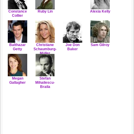
Constance
Ruby Lin
Alexia Kelly
Collier
Balthazar
Christiane
Joe Don
Sam Gilroy
Getty
Schaumburg-
Baker
Müller
Megan
Stefan
Gallagher
Mihailescu-
Braila