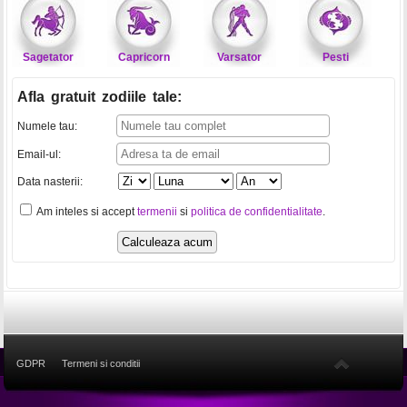
Sagetator
Capricorn
Varsator
Pesti
Afla gratuit zodiile tale
:
Numele tau:
Email-ul:
Data nasterii:
Am inteles si accept
termenii
si
politica de confidentialitate
.
GDPR
Termeni si conditii