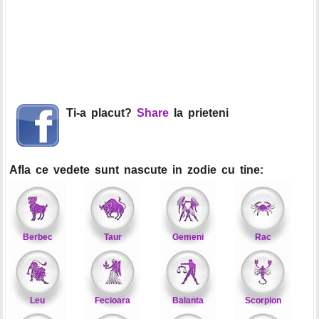
Ti-a placut?
Share
la prieteni
Afla ce vedete sunt nascute in zodie cu tine:
Berbec
Taur
Gemeni
Rac
Leu
Fecioara
Balanta
Scorpion