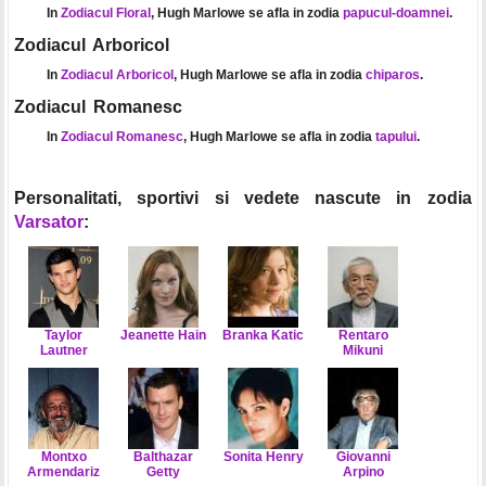
In
Zodiacul Floral
, Hugh Marlowe se afla in zodia
papucul-doamnei
.
Zodiacul Arboricol
In
Zodiacul Arboricol
, Hugh Marlowe se afla in zodia
chiparos
.
Zodiacul Romanesc
In
Zodiacul Romanesc
, Hugh Marlowe se afla in zodia
tapului
.
Personalitati, sportivi si vedete nascute in zodia
Varsator
:
Taylor
Jeanette Hain
Branka Katic
Rentaro
Lautner
Mikuni
Montxo
Balthazar
Sonita Henry
Giovanni
Armendariz
Getty
Arpino