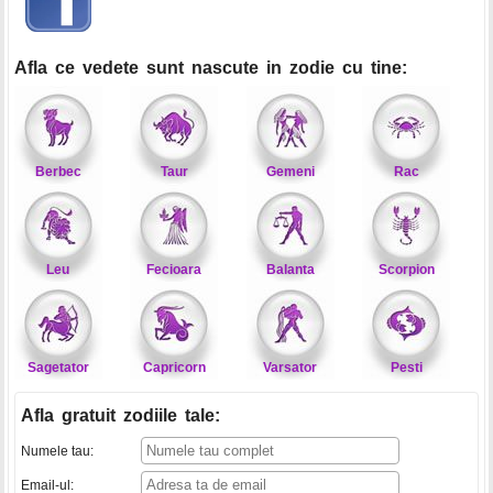
Afla ce vedete sunt nascute in zodie cu tine:
Berbec
Taur
Gemeni
Rac
Leu
Fecioara
Balanta
Scorpion
Sagetator
Capricorn
Varsator
Pesti
Afla gratuit zodiile tale
:
Numele tau:
Email-ul: