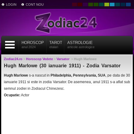
LOGIN
CONT NOU
HOROSCOP
TAROT
ASTROLOGIE
anul 2024
etalari
articole astrologice
Zodiac24.ro
>
Horoscop Vedete
>
Varsator
>
Hugh Marlowe
Hugh Marlowe (30 ianuarie 1911) - Zodia Varsator
Hugh Marlowe
s-a nascut in
Philadelphia, Pennsylvania, SUA
, pe data de 30
ianuarie 1911 si este in zodia Varsator. De asemenea, anul 1911 s-a aflat sub
semnul zodiei in Zodiacul Chinezesc.
Ocupatie:
Actor