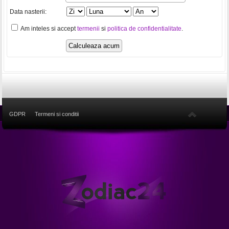
Data nasterii:
Am inteles si accept
termenii
si
politica de confidentialitate
.
GDPR
Termeni si conditii