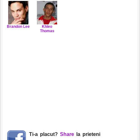
Brandon Lee
Khleo
Thomas
Ti-a placut?
Share
la prieteni