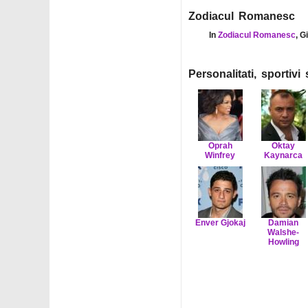
Zodiacul Romanesc
In
Zodiacul Romanesc
, G
Personalitati, sportiv
Oprah
Oktay
Winfrey
Kaynarca
Enver Gjokaj
Damian
Walshe-
Howling