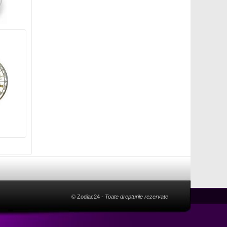
© Zodiac24
- Toate drepturile rezervate