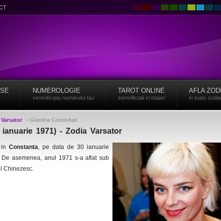
CT
ISE
NUMEROLOGIE
TAROT ONLINE
AFLA ZOD
semnificatia numarului tau
semnificatii si etalari
in toate zodi
>
Varsator
>
Gianina Corondan
ianuarie 1971) - Zodia Varsator
 in
Constanta
, pe data de 30 ianuarie
r. De asemenea, anul 1971 s-a aflat sub
ul Chinezesc.