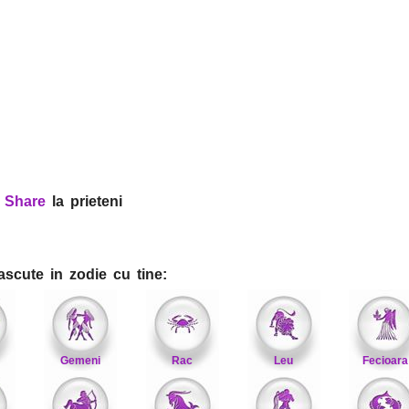
?
Share
la prieteni
ascute in zodie cu tine:
Gemeni
Rac
Leu
Fecioara