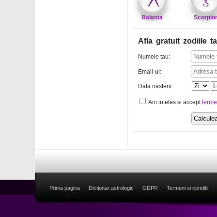
Balanta
Scorpio
Afla gratuit zodiile ta
Numele tau:
Email-ul:
Data nasterii:
Am inteles si accept
terme
Prima pagina
Dictionar astrologic
GDPR
Termeni si conditii