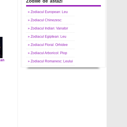
Zodiile de astazi
»
Zodiacul
European: Leu
»
Zodiacul
Chinezesc:
»
Zodiacul
Indian: Vanator
»
Zodiacul
Egiptean: Leu
»
Zodiacul
Floral: Orhidee
»
Zodiacul
Arboricol: Plop
man
»
Zodiacul
Romanesc: Leului