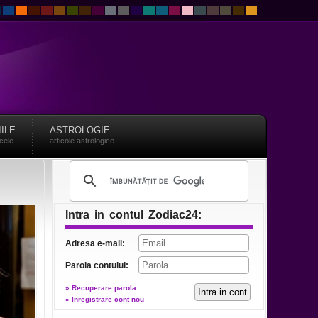
IILE
ASTROLOGIE
acele
articole astrologice
Intra in contul Zodiac24:
Adresa e-mail:
Parola contului:
» Recuperare parola.
» Inregistrare cont nou