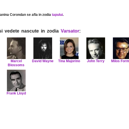
ianina Corondan se afla in zodia
tapului
.
i si vedete nascute in zodia
Varsator
:
Marcel
David Wayne
Tina Majorino
John Terry
Milos For
Blossoms
Frank Lloyd