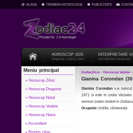
ACASA
TERMENI ASTROLOGIE
PUBLICITATE
CONTA
Portalul Nr. 1 in Astrologie
HOROSCOP 2025
INTERPRETARE V
dragoste, cariera, bani
semnificatia visului tau
Meniu principal
Zodiac24.ro
>
Horoscop Vedete
Gianina Corondan (30 
» Horoscop Zilnic
Gianina Corondan
s-a nascut
» Horoscop Dragoste
1971 si este in zodia Varsato
» Horoscop Natal
semnul zodiei mistret in Zodiac
» Horoscop Vedete
Ocupatie:
Actrita, cântareata
» Horoscop Haios
» Ascendent
» Bioritm zilnic