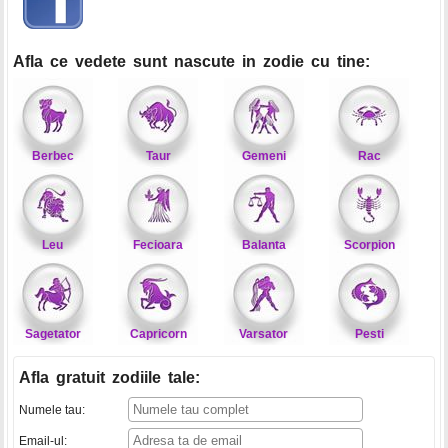
Afla ce vedete sunt nascute in zodie cu tine:
Berbec
Taur
Gemeni
Rac
Leu
Fecioara
Balanta
Scorpion
Sagetator
Capricorn
Varsator
Pesti
Afla gratuit zodiile tale
:
Numele tau:
Email-ul: