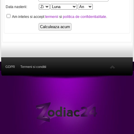
Data nasterii:
Am inteles si accept
termenii
si
politica de confidentialitate
.
GDPR
Termeni si conditii