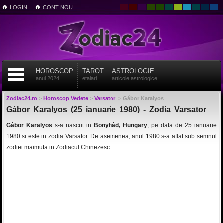
LOGIN
CONT NOU
HOROSCOP
TAROT
ASTROLOGIE
anul 2024
etalari
articole astrologice
Zodiac24.ro
>
Horoscop Vedete
>
Varsator
>
Gábor Karalyos
Gábor Karalyos (25 ianuarie 1980) - Zodia Varsator
Gábor Karalyos
s-a nascut in
Bonyhád, Hungary
, pe data de 25 ianuarie
1980 si este in zodia Varsator. De asemenea, anul 1980 s-a aflat sub semnul
zodiei maimuta in Zodiacul Chinezesc.