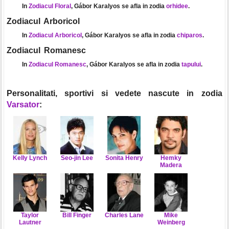
In
Zodiacul Floral
, Gábor Karalyos se afla in zodia
orhidee
.
Zodiacul Arboricol
In
Zodiacul Arboricol
, Gábor Karalyos se afla in zodia
chiparos
.
Zodiacul Romanesc
In
Zodiacul Romanesc
, Gábor Karalyos se afla in zodia
tapului
.
Personalitati, sportivi si vedete nascute in zodia
Varsator
:
Kelly Lynch
Seo-jin Lee
Sonita Henry
Hemky
Madera
Taylor
Bill Finger
Charles Lane
Mike
Lautner
Weinberg