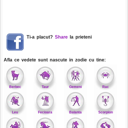
Ti-a placut?
Share
la prieteni
Afla ce vedete sunt nascute in zodie cu tine:
Berbec
Taur
Gemeni
Rac
Leu
Fecioara
Balanta
Scorpion