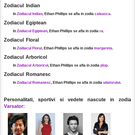
Zodiacul Indian
In
Zodiacul Indian
, Ethan Phillips se afla in zodia
caleasca
.
Zodiacul Egiptean
In
Zodiacul Egiptean
, Ethan Phillips se afla in zodia
ra
.
Zodiacul Floral
In
Zodiacul Floral
, Ethan Phillips se afla in zodia
margareta
.
Zodiacul Arboricol
In
Zodiacul Arboricol
, Ethan Phillips se afla in zodia
plop
.
Zodiacul Romanesc
In
Zodiacul Romanesc
, Ethan Phillips se afla in zodia
udatorului
.
Personalitati, sportivi si vedete nascute in zodia
Varsator
: