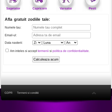
Sagetator
Capricorn
Varsator
Pesti
Afla gratuit zodiile tale
:
Numele tau:
Email-ul:
Data nasterii:
Am inteles si accept
termenii
si
politica de confidentialitate
.
GDPR
Termeni si conditii