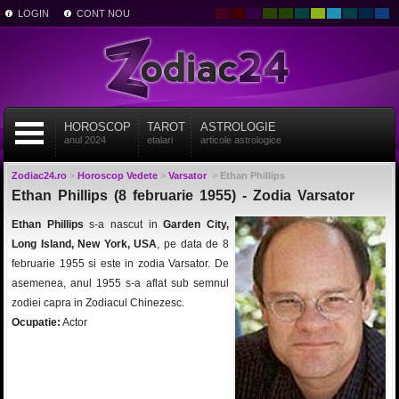
LOGIN
CONT NOU
HOROSCOP
TAROT
ASTROLOGIE
anul 2024
etalari
articole astrologice
Zodiac24.ro
>
Horoscop Vedete
>
Varsator
>
Ethan Phillips
Ethan Phillips (8 februarie 1955) - Zodia Varsator
Ethan Phillips
s-a nascut in
Garden City,
Long Island, New York, USA
, pe data de 8
februarie 1955 si este in zodia Varsator. De
asemenea, anul 1955 s-a aflat sub semnul
zodiei capra in Zodiacul Chinezesc.
Ocupatie:
Actor