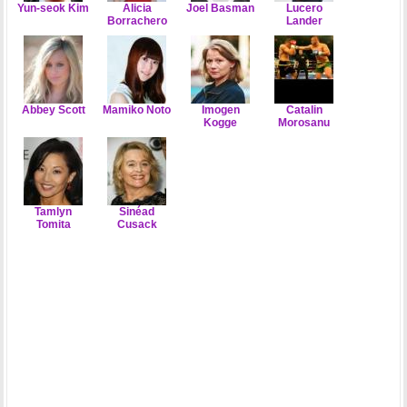
Yun-seok Kim
Alicia
Joel Basman
Lucero
Borrachero
Lander
Abbey Scott
Mamiko Noto
Imogen
Catalin
Kogge
Morosanu
Tamlyn
Sinéad
Tomita
Cusack