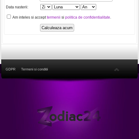
Data nasterii:
Am inteles si accept
termenii
si
politica de confidentialitate
.
GDPR
Termeni si conditii