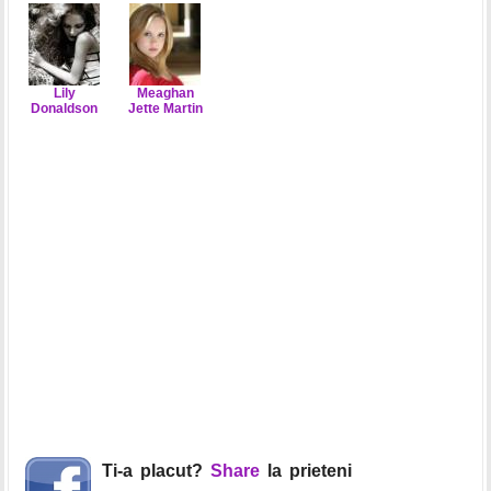
Lily
Meaghan
Donaldson
Jette Martin
Ti-a placut?
Share
la prieteni