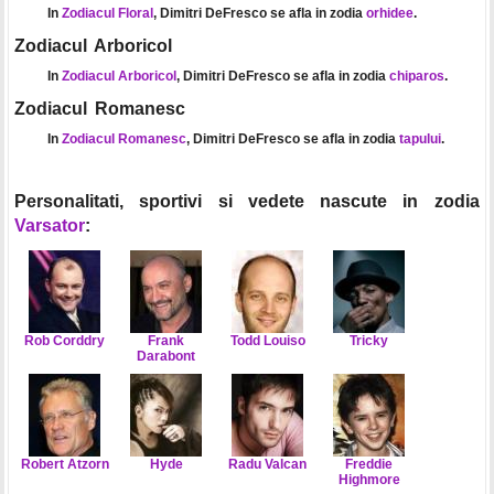
In
Zodiacul Floral
, Dimitri DeFresco se afla in zodia
orhidee
.
Zodiacul Arboricol
In
Zodiacul Arboricol
, Dimitri DeFresco se afla in zodia
chiparos
.
Zodiacul Romanesc
In
Zodiacul Romanesc
, Dimitri DeFresco se afla in zodia
tapului
.
Personalitati, sportivi si vedete nascute in zodia
Varsator
:
Rob Corddry
Frank
Todd Louiso
Tricky
Darabont
Robert Atzorn
Hyde
Radu Valcan
Freddie
Highmore