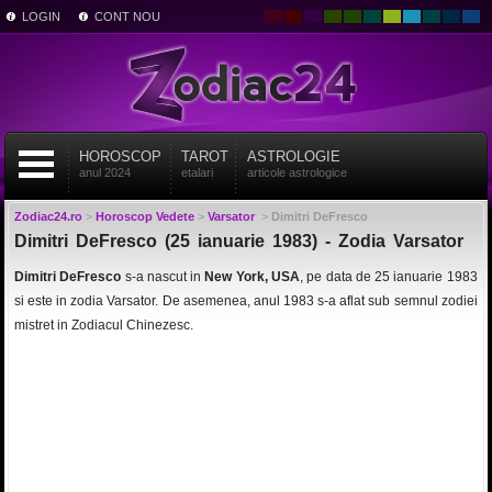
LOGIN
CONT NOU
HOROSCOP
TAROT
ASTROLOGIE
anul 2024
etalari
articole astrologice
Zodiac24.ro
>
Horoscop Vedete
>
Varsator
>
Dimitri DeFresco
Dimitri DeFresco (25 ianuarie 1983) - Zodia Varsator
Dimitri DeFresco
s-a nascut in
New York, USA
, pe data de 25 ianuarie 1983
si este in zodia Varsator. De asemenea, anul 1983 s-a aflat sub semnul zodiei
mistret in Zodiacul Chinezesc.