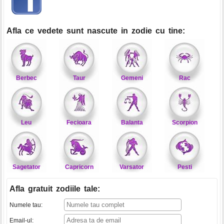
Afla ce vedete sunt nascute in zodie cu tine:
Berbec
Taur
Gemeni
Rac
Leu
Fecioara
Balanta
Scorpion
Sagetator
Capricorn
Varsator
Pesti
Afla gratuit zodiile tale
:
Numele tau:
Email-ul: