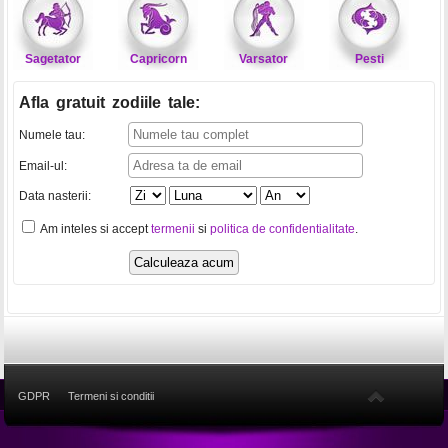
Sagetator
Capricorn
Varsator
Pesti
Afla gratuit zodiile tale
:
Numele tau:
Email-ul:
Data nasterii:
Am inteles si accept
termenii
si
politica de confidentialitate
.
GDPR
Termeni si conditii