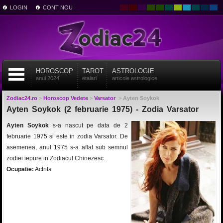
LOGIN
CONT NOU
HOROSCOP
TAROT
ASTROLOGIE
anul 2024
etalari
articole astrologice
Zodiac24.ro
>
Horoscop Vedete
>
Varsator
>
Ayten Soykok
Ayten Soykok (2 februarie 1975) - Zodia Varsator
Ayten Soykok
s-a nascut pe data de 2
februarie 1975 si este in zodia Varsator. De
asemenea, anul 1975 s-a aflat sub semnul
zodiei iepure in Zodiacul Chinezesc.
Ocupatie:
Actrita