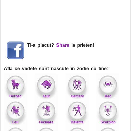
Ti-a placut?
Share
la prieteni
Afla ce vedete sunt nascute in zodie cu tine:
Berbec
Taur
Gemeni
Rac
Leu
Fecioara
Balanta
Scorpion