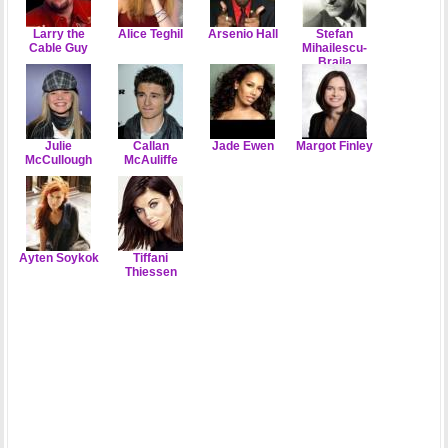
Larry the
Alice Teghil
Arsenio Hall
Stefan
Cable Guy
Mihailescu-
Braila
Julie
Callan
Jade Ewen
Margot Finley
McCullough
McAuliffe
Ayten Soykok
Tiffani
Thiessen