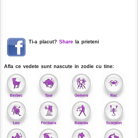
Ti-a placut?
Share
la prieteni
Afla ce vedete sunt nascute in zodie cu tine:
Berbec
Taur
Gemeni
Rac
Leu
Fecioara
Balanta
Scorpion