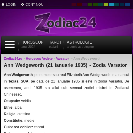
LOGIN
CONT NOU
HOROSCOP
TAROT
ASTROLOGIE
anul 2024
etalari
articole astrologice
Zodiac24.ro
>
Horoscop Vedete
>
Varsator
>
Ann Wedgeworth
Ann Wedgeworth (21 ianuarie 1935) - Zodia Varsator
Ann Wedgeworth
, pe numele sau real Elizabeth Ann Wedgeworth, s-a nascut
in
Texas, SUA
, pe data de 21 ianuarie 1935 si este in zodia Varsator. De
asemenea, anul 1935 s-a aflat sub semnul zodiei mistret in Zodiacul
Chinezesc.
Ocupatie:
Actrita
Etnie:
alba
Religie:
crestina
Constitutie:
medie
Culoarea ochilor:
caprui