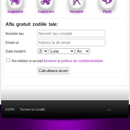
Sagetator
Capricorn
Varsator
Pesti
Afla gratuit zodiile tale
:
Numele tau:
Email-ul:
Data nasterii:
Am inteles si accept
termenii
si
politica de confidentialitate
.
GDPR
Termeni si conditii