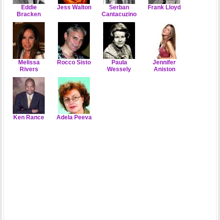
Eddie
Jess Walton
Serban
Frank Lloyd
Bracken
Cantacuzino
Melissa
Rocco Sisto
Paula
Jennifer
Rivers
Wessely
Aniston
Ken Rance
Adela Peeva