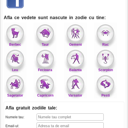
Afla ce vedete sunt nascute in zodie cu tine:
Berbec
Taur
Gemeni
Rac
Leu
Fecioara
Balanta
Scorpion
Sagetator
Capricorn
Varsator
Pesti
Afla gratuit zodiile tale
:
Numele tau:
Email-ul: