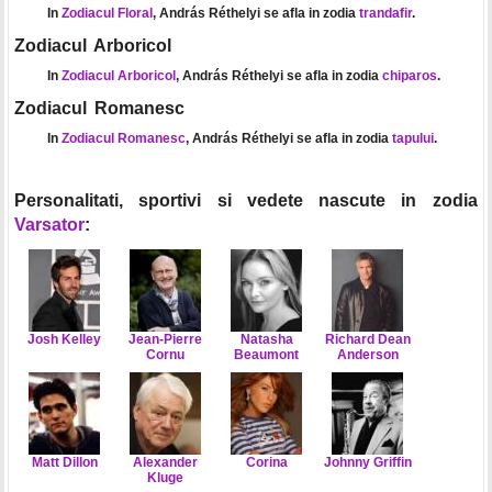
In
Zodiacul Floral
, András Réthelyi se afla in zodia
trandafir
.
Zodiacul Arboricol
In
Zodiacul Arboricol
, András Réthelyi se afla in zodia
chiparos
.
Zodiacul Romanesc
In
Zodiacul Romanesc
, András Réthelyi se afla in zodia
tapului
.
Personalitati, sportivi si vedete nascute in zodia
Varsator
:
Josh Kelley
Jean-Pierre
Natasha
Richard Dean
Cornu
Beaumont
Anderson
Matt Dillon
Alexander
Corina
Johnny Griffin
Kluge