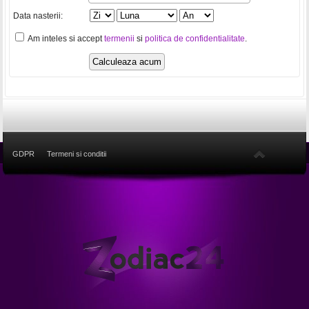
Data nasterii:
Am inteles si accept
termenii
si
politica de confidentialitate
.
GDPR
Termeni si conditii