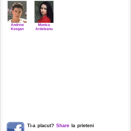
Andrew
Monica
Keegan
Ardeleanu
Ti-a placut?
Share
la prieteni