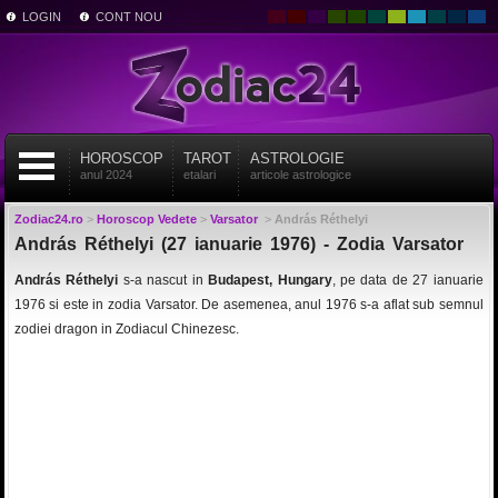
LOGIN
CONT NOU
HOROSCOP
TAROT
ASTROLOGIE
anul 2024
etalari
articole astrologice
Zodiac24.ro
>
Horoscop Vedete
>
Varsator
>
András Réthelyi
András Réthelyi (27 ianuarie 1976) - Zodia Varsator
András Réthelyi
s-a nascut in
Budapest, Hungary
, pe data de 27 ianuarie
1976 si este in zodia Varsator. De asemenea, anul 1976 s-a aflat sub semnul
zodiei dragon in Zodiacul Chinezesc.