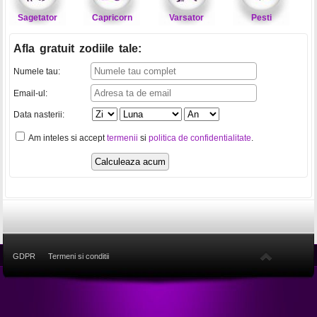
Sagetator
Capricorn
Varsator
Pesti
Afla gratuit zodiile tale
:
Numele tau:
Email-ul:
Data nasterii:
Am inteles si accept
termenii
si
politica de confidentialitate
.
GDPR
Termeni si conditii