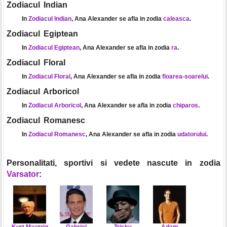
Zodiacul Indian
In
Zodiacul Indian
, Ana Alexander se afla in zodia
caleasca
.
Zodiacul Egiptean
In
Zodiacul Egiptean
, Ana Alexander se afla in zodia
ra
.
Zodiacul Floral
In
Zodiacul Floral
, Ana Alexander se afla in zodia
floarea-soarelui
.
Zodiacul Arboricol
In
Zodiacul Arboricol
, Ana Alexander se afla in zodia
chiparos
.
Zodiacul Romanesc
In
Zodiacul Romanesc
, Ana Alexander se afla in zodia
udatorului
.
Personalitati, sportivi si vedete nascute in zodia
Varsator
:
Kurt Maetzig
Gabriel
Tricky
Adam