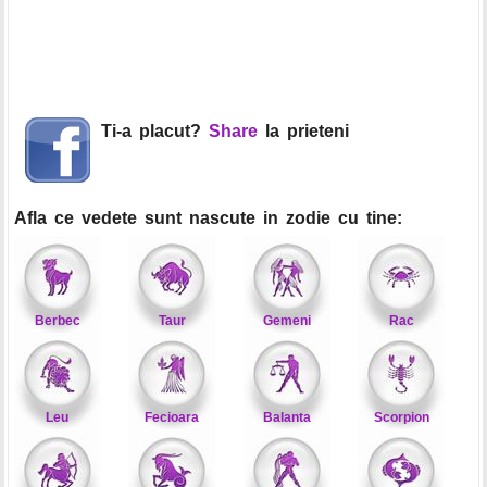
Ti-a placut?
Share
la prieteni
Afla ce vedete sunt nascute in zodie cu tine:
Berbec
Taur
Gemeni
Rac
Leu
Fecioara
Balanta
Scorpion