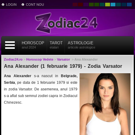
LOGIN
CONT NOU
HOROSCOP
TAROT
ASTROLOGIE
anul 2024
etalari
articole astrologice
Zodiac24.ro
>
Horoscop Vedete
>
Varsator
>
Ana Alexander
Ana Alexander (1 februarie 1979) - Zodia Varsator
Ana Alexander
s-a nascut in
Belgrade,
Serbia
, pe data de 1 februarie 1979 si este
in zodia Varsator. De asemenea, anul 1979
s-a aflat sub semnul zodiei capra in Zodiacul
Chinezesc.