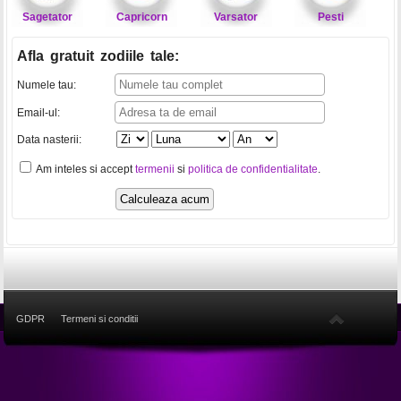
Sagetator
Capricorn
Varsator
Pesti
Afla gratuit zodiile tale
:
Numele tau:
Email-ul:
Data nasterii:
Am inteles si accept
termenii
si
politica de confidentialitate
.
GDPR
Termeni si conditii