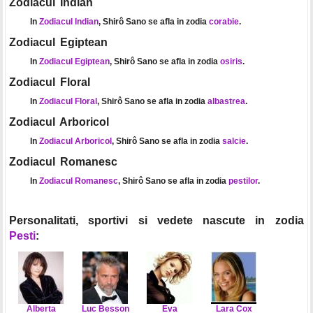
Zodiacul Indian
In
Zodiacul Indian
, Shirô Sano se afla in zodia
corabie
.
Zodiacul Egiptean
In
Zodiacul Egiptean
, Shirô Sano se afla in zodia
osiris
.
Zodiacul Floral
In
Zodiacul Floral
, Shirô Sano se afla in zodia
albastrea
.
Zodiacul Arboricol
In
Zodiacul Arboricol
, Shirô Sano se afla in zodia
salcie
.
Zodiacul Romanesc
In
Zodiacul Romanesc
, Shirô Sano se afla in zodia
pestilor
.
Personalitati, sportivi si vedete nascute in zodia
Pesti
:
Alberta
Luc Besson
Eva
Lara Cox