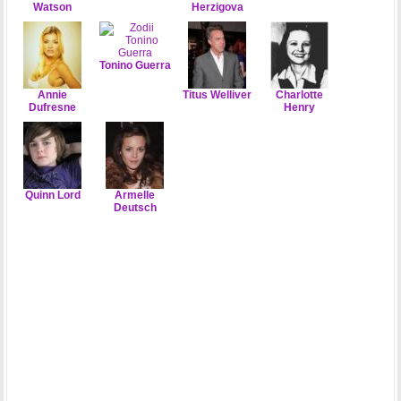
Watson
Herzigova
Tonino Guerra
Annie
Titus Welliver
Charlotte
Dufresne
Henry
Quinn Lord
Armelle
Deutsch