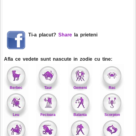
Ti-a placut?
Share
la prieteni
Afla ce vedete sunt nascute in zodie cu tine:
Berbec
Taur
Gemeni
Rac
Leu
Fecioara
Balanta
Scorpion