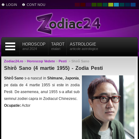
LOGIN
CONT NOU
HOROSCOP
TAROT
ASTROLOGIE
anul 2024
etalari
articole astrologice
Zodiac24.ro
>
Horoscop Vedete
>
Pesti
>
Shirô Sano
Shirô Sano (4 martie 1955) - Zodia Pesti
Shirô Sano
s-a nascut in
Shimane, Japonia
,
pe data de 4 martie 1955 si este in zodia
Pesti. De asemenea, anul 1955 s-a aflat sub
semnul zodiei capra in Zodiacul Chinezesc.
Ocupatie:
Actor