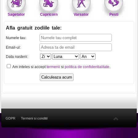
Sagetator
Capricorn
Varsator
Pesti
Afla gratuit zodiile tale
:
Numele tau:
Email-ul:
Data nasterii:
Am inteles si accept
termenii
si
politica de confidentialitate
.
GDPR
Termeni si conditii