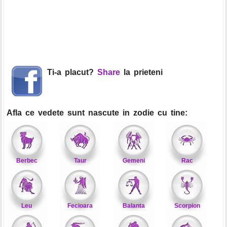
Ti-a placut?
Share
la prieteni
Afla ce vedete sunt nascute in zodie cu tine:
Berbec
Taur
Gemeni
Rac
Leu
Fecioara
Balanta
Scorpion