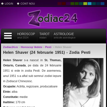
LOGIN
CONT NOU
HOROSCOP
TAROT
ASTROLOGIE
anul 2024
etalari
articole astrologice
Zodiac24.ro
>
Horoscop Vedete
>
Pesti
>
Helen Shaver
Helen Shaver (24 februarie 1951) - Zodia Pesti
Helen Shaver
s-a nascut in
St. Thomas,
Ontario, Canada
, pe data de 24 februarie
1951 si este in zodia Pesti. De asemenea,
anul 1951 s-a aflat sub semnul zodiei iepure
in Zodiacul Chinezesc.
Ocupatie:
Actrita, regizoare, producatoare
Etnie:
alba
Constitutie:
medie
Inaltime:
170 cm