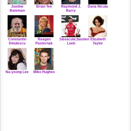
Justine
Brian Tee
Raymond J.
Dana Nicula
Bateman
Barry
Constantin
Reagan
S&eacute;bastien
Elizabeth
Dinulescu
Pasternak
Loeb
Taylor
Na-yeong Lee
Miko Hughes