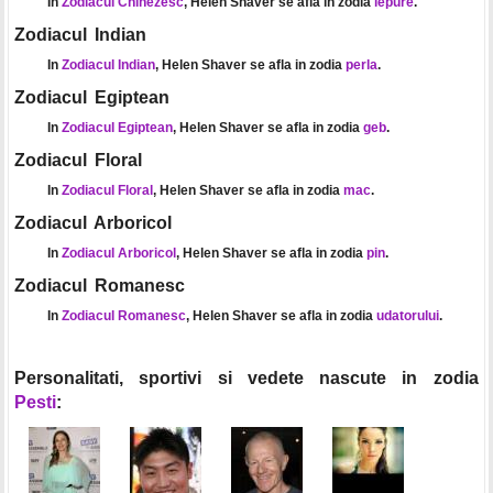
In
Zodiacul Chinezesc
, Helen Shaver se afla in zodia
iepure
.
Zodiacul Indian
In
Zodiacul Indian
, Helen Shaver se afla in zodia
perla
.
Zodiacul Egiptean
In
Zodiacul Egiptean
, Helen Shaver se afla in zodia
geb
.
Zodiacul Floral
In
Zodiacul Floral
, Helen Shaver se afla in zodia
mac
.
Zodiacul Arboricol
In
Zodiacul Arboricol
, Helen Shaver se afla in zodia
pin
.
Zodiacul Romanesc
In
Zodiacul Romanesc
, Helen Shaver se afla in zodia
udatorului
.
Personalitati, sportivi si vedete nascute in zodia
Pesti
: