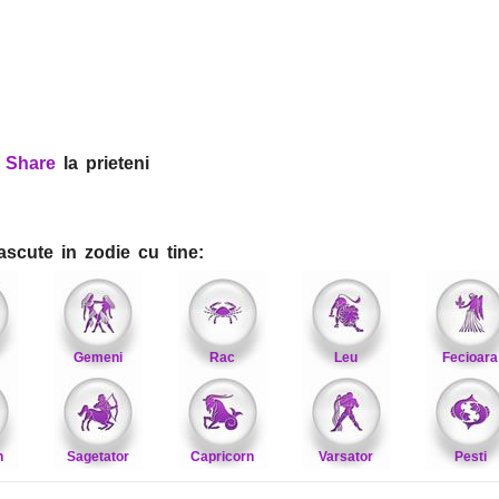
?
Share
la prieteni
ascute in zodie cu tine:
Gemeni
Rac
Leu
Fecioara
n
Sagetator
Capricorn
Varsator
Pesti