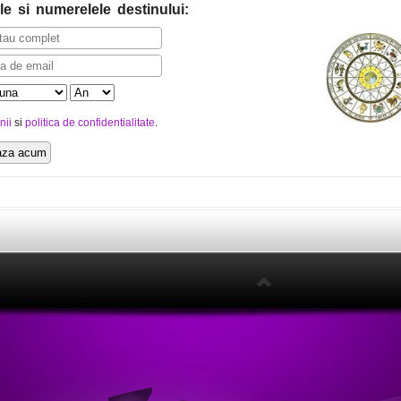
le
si numerelele destinului
:
nii
si
politica de confidentialitate
.