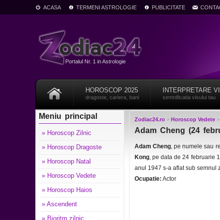
ACASA
TERMENI ASTROLOGIE
PUBLICITATE
CONTA
Portalul Nr. 1 in Astrologie
HOROSCOP 2025
INTERPRETARE V
dragoste, cariera, bani
semnificatia visului tau
Meniu principal
Zodiac24.ro
>
Horoscop Vedete
Adam Cheng (24 februa
» Horoscop Zilnic
Adam Cheng
, pe numele sau r
» Horoscop Dragoste
Kong
, pe data de 24 februarie 
» Horoscop Natal
anul 1947 s-a aflat sub semnul z
» Horoscop Vedete
Ocupatie:
Actor
» Horoscop Haios
» Ascendent
» Bioritm zilnic