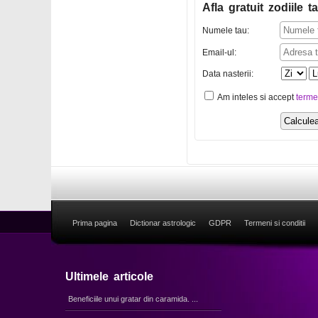
Afla gratuit zodiile ta
Numele tau:
Email-ul:
Data nasterii:
Am inteles si accept
terme
Prima pagina
Dictionar astrologic
GDPR
Termeni si conditii
Ultimele articole
Beneficiile unui gratar din caramida. ...