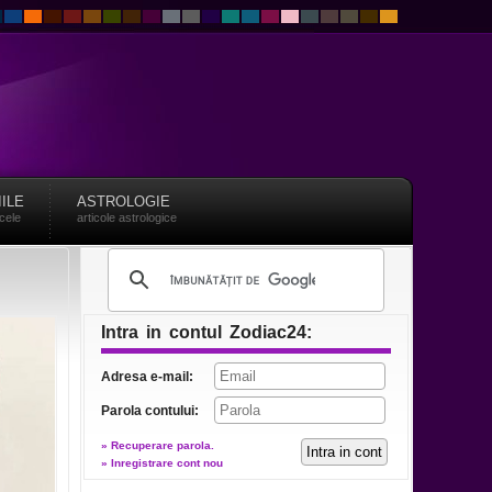
IILE
ASTROLOGIE
acele
articole astrologice
Intra in contul Zodiac24:
Adresa e-mail:
Parola contului:
» Recuperare parola.
» Inregistrare cont nou