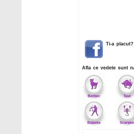
Ti-a placut
Afla ce vedete sunt n
Berbec
Taur
Balanta
Scorpio