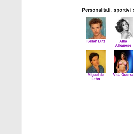
Personalitati, sportiv
Kellan Lutz
Alba
Albanese
Miguel de
Vida Guerra
León