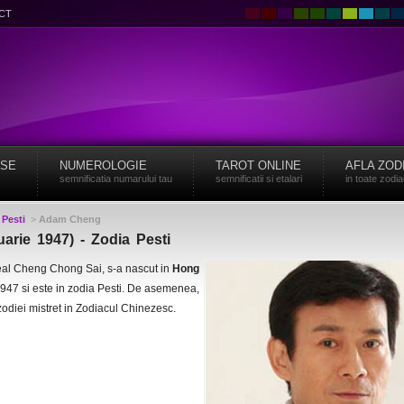
CT
ISE
NUMEROLOGIE
TAROT ONLINE
AFLA ZOD
semnificatia numarului tau
semnificatii si etalari
in toate zodi
>
Pesti
>
Adam Cheng
rie 1947) - Zodia Pesti
eal Cheng Chong Sai, s-a nascut in
Hong
1947 si este in zodia Pesti. De asemenea,
odiei mistret in Zodiacul Chinezesc.