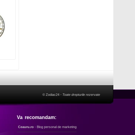
© Zodiac24
- Toate drepturile rezervate
Va recomandam:
Ceauru.ro
- Blog personal de marketing