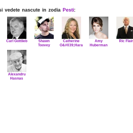
i si vedete nascute in zodia
Pesti
:
Carl Gottlieb
Shawn
Catherine
Amy
Ric Flair
Toovey
O&#039;Hara
Huberman
Alexandru
Hasnas