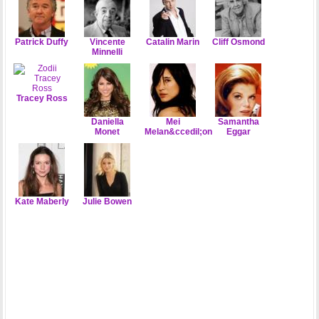
Patrick Duffy
Vincente
Catalin Marin
Cliff Osmond
Minnelli
Tracey Ross
Daniella
Mei
Samantha
Monet
Melan&ccedil;on
Eggar
Kate Maberly
Julie Bowen