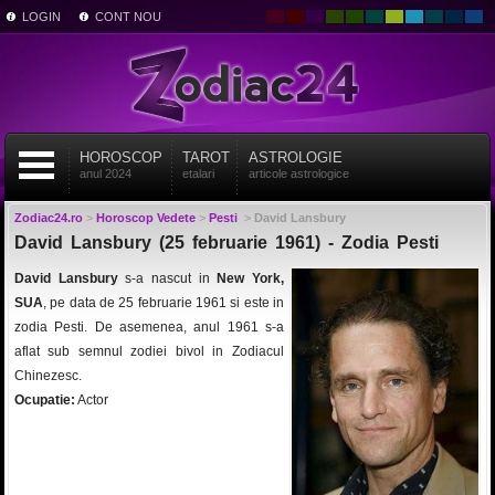
LOGIN
CONT NOU
HOROSCOP
TAROT
ASTROLOGIE
anul 2024
etalari
articole astrologice
Zodiac24.ro
>
Horoscop Vedete
>
Pesti
>
David Lansbury
David Lansbury (25 februarie 1961) - Zodia Pesti
David Lansbury
s-a nascut in
New York,
SUA
, pe data de 25 februarie 1961 si este in
zodia Pesti. De asemenea, anul 1961 s-a
aflat sub semnul zodiei bivol in Zodiacul
Chinezesc.
Ocupatie:
Actor