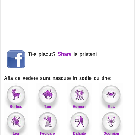
Ti-a placut?
Share
la prieteni
Afla ce vedete sunt nascute in zodie cu tine:
Berbec
Taur
Gemeni
Rac
Leu
Fecioara
Balanta
Scorpion