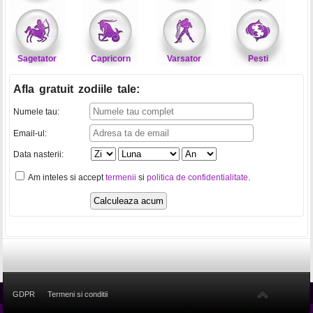
Sagetator
Capricorn
Varsator
Pesti
Afla gratuit zodiile tale
:
Numele tau:
Email-ul:
Data nasterii:
Am inteles si accept
termenii
si
politica de confidentialitate
.
GDPR
Termeni si conditii