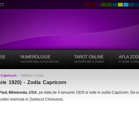
CT
ISE
NUMEROLOGIE
TAROT ONLINE
AFLA ZOD
semnificatia numarului tau
semnificatii si etalari
in toate zodi
>
Capricorn
>
William Colby
arie 1920) - Zodia Capricorn
 Paul, Minnesota, USA
, pe data de 4 ianuarie 1920 si este in zodia Capricorn. De
zodiei maimuta in Zodiacul Chinezesc.