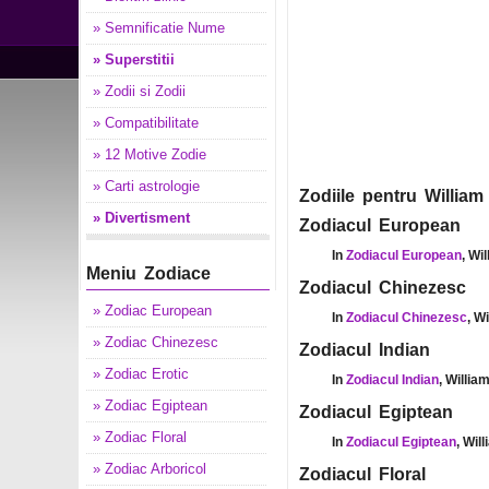
» Semnificatie Nume
» Superstitii
» Zodii si Zodii
» Compatibilitate
» 12 Motive Zodie
» Carti astrologie
Zodiile pentru William
» Divertisment
Zodiacul European
In
Zodiacul European
, Wi
Meniu Zodiace
Zodiacul Chinezesc
» Zodiac European
In
Zodiacul Chinezesc
, W
» Zodiac Chinezesc
Zodiacul Indian
» Zodiac Erotic
In
Zodiacul Indian
, Willia
» Zodiac Egiptean
Zodiacul Egiptean
» Zodiac Floral
In
Zodiacul Egiptean
, Wil
» Zodiac Arboricol
Zodiacul Floral