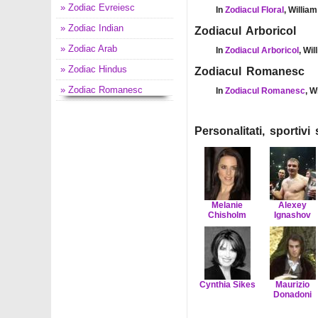
» Zodiac Evreiesc
In
Zodiacul Floral
, Willia
» Zodiac Indian
Zodiacul Arboricol
» Zodiac Arab
In
Zodiacul Arboricol
, Wi
» Zodiac Hindus
Zodiacul Romanesc
» Zodiac Romanesc
In
Zodiacul Romanesc
, W
Personalitati, sportiv
Melanie
Alexey
Chisholm
Ignashov
Cynthia Sikes
Maurizio
Donadoni