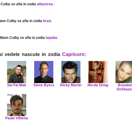
m Colby se afla in zodia
albastrea
.
lliam Colby se afla in zodia
brad
.
illiam Colby se afla in zodia
tapului
.
i si vedete nascute in zodia
Capricorn
:
Siu Fai Mak
Steve Byers
Ricky Martin
Nicole Oring
Brando
DeShaze
Paulo Vilhena