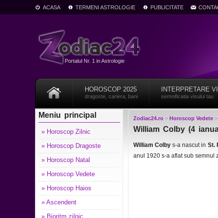
ACASA
TERMENI ASTROLOGIE
PUBLICITATE
CONTA
Portalul Nr. 1 in Astrologie
HOROSCOP 2025
INTERPRETARE V
dragoste, cariera, bani
semnificatia visului tau
Meniu principal
Zodiac24.ro
>
Horoscop Vedete
William Colby (4 ianu
» Horoscop Zilnic
William Colby
s-a nascut in
St.
» Horoscop Dragoste
anul 1920 s-a aflat sub semnul 
» Horoscop Natal
» Horoscop Vedete
» Horoscop Haios
» Ascendent
» Bioritm zilnic