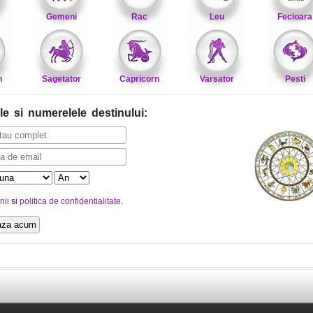
Gemeni
Rac
Leu
Fecioara
n
Sagetator
Capricorn
Varsator
Pesti
le
si numerelele destinului
:
nii
si
politica de confidentialitate
.