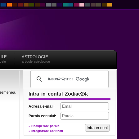
IILE
ASTROLOGIE
acele
articole astrologice
 asemenea,
Intra in contul Zodiac24:
Adresa e-mail:
Parola contului:
» Recuperare parola.
» Inregistrare cont nou