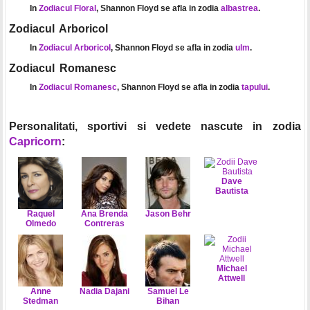
In
Zodiacul Floral
, Shannon Floyd se afla in zodia
albastrea
.
Zodiacul Arboricol
In
Zodiacul Arboricol
, Shannon Floyd se afla in zodia
ulm
.
Zodiacul Romanesc
In
Zodiacul Romanesc
, Shannon Floyd se afla in zodia
tapului
.
Personalitati, sportivi si vedete nascute in zodia
Capricorn
:
Dave
Bautista
Raquel
Ana Brenda
Jason Behr
Olmedo
Contreras
Michael
Attwell
Anne
Nadia Dajani
Samuel Le
Stedman
Bihan