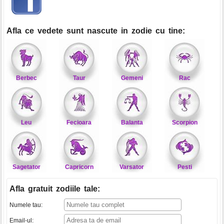
Afla ce vedete sunt nascute in zodie cu tine:
Berbec
Taur
Gemeni
Rac
Leu
Fecioara
Balanta
Scorpion
Sagetator
Capricorn
Varsator
Pesti
Afla gratuit zodiile tale
:
Numele tau:
Email-ul: