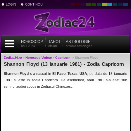
LOGIN
CONT NOU
HOROSCOP
TAROT
ASTROLOGIE
anul 2024
etalari
articole astrologice
Zodiac24.ro
>
Horoscop Vedete
>
Capricorn
>
Shannon Floyd
Shannon Floyd (13 ianuarie 1981) - Zodia Capricorn
Shannon Floyd
s-a nascut in
El Paso, Texas, USA
, pe data de 13 ianuarie
1981 si este in zodia Capricorn. De asemenea, anul 1981 s-a aflat sub
semnul zodiei cocos in Zodiacul Chinezesc.