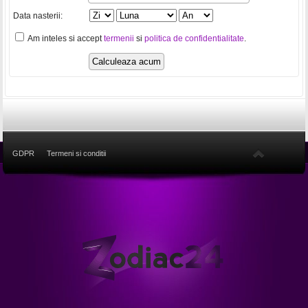
Data nasterii:
Am inteles si accept
termenii
si
politica de confidentialitate
.
GDPR
Termeni si conditii