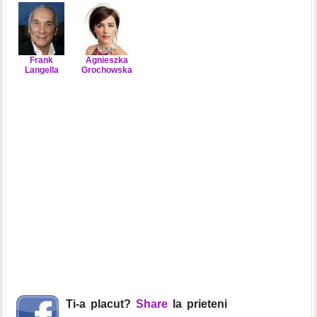
Frank
Agnieszka
Langella
Grochowska
Ti-a placut?
Share
la prieteni