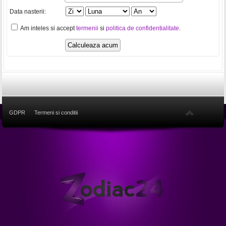
Data nasterii:
Am inteles si accept
termenii
si
politica de confidentialitate
.
GDPR
Termeni si conditii