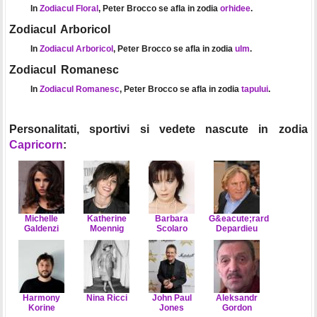
In
Zodiacul Floral
, Peter Brocco se afla in zodia
orhidee
.
Zodiacul Arboricol
In
Zodiacul Arboricol
, Peter Brocco se afla in zodia
ulm
.
Zodiacul Romanesc
In
Zodiacul Romanesc
, Peter Brocco se afla in zodia
tapului
.
Personalitati, sportivi si vedete nascute in zodia
Capricorn
:
Michelle
Katherine
Barbara
G&eacute;rard
Galdenzi
Moennig
Scolaro
Depardieu
Harmony
Nina Ricci
John Paul
Aleksandr
Korine
Jones
Gordon