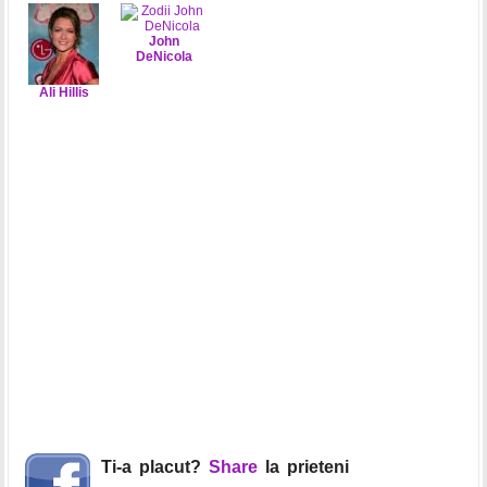
John
DeNicola
Ali Hillis
Ti-a placut?
Share
la prieteni