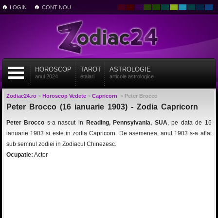
LOGIN
CONT NOU
HOROSCOP
TAROT
ASTROLOGIE
anul 2024
etalari
articole astrologice
Zodiac24.ro
>
Horoscop Vedete
>
Capricorn
>
Peter Brocco
Peter Brocco (16 ianuarie 1903) - Zodia Capricorn
Peter Brocco
s-a nascut in
Reading, Pennsylvania, SUA
, pe data de 16
ianuarie 1903 si este in zodia Capricorn. De asemenea, anul 1903 s-a aflat
sub semnul zodiei in Zodiacul Chinezesc.
Ocupatie:
Actor