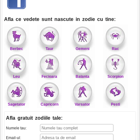
Afla ce vedete sunt nascute in zodie cu tine:
Berbec
Taur
Gemeni
Rac
Leu
Fecioara
Balanta
Scorpion
Sagetator
Capricorn
Varsator
Pesti
Afla gratuit zodiile tale
:
Numele tau:
Email-ul: