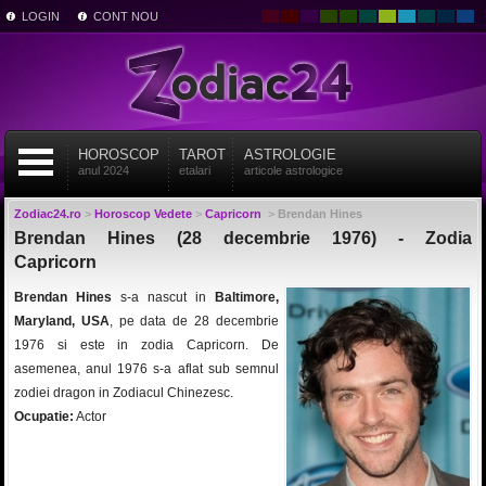
LOGIN
CONT NOU
HOROSCOP
TAROT
ASTROLOGIE
anul 2024
etalari
articole astrologice
Zodiac24.ro
>
Horoscop Vedete
>
Capricorn
>
Brendan Hines
Brendan Hines (28 decembrie 1976) - Zodia
Capricorn
Brendan Hines
s-a nascut in
Baltimore,
Maryland, USA
, pe data de 28 decembrie
1976 si este in zodia Capricorn. De
asemenea, anul 1976 s-a aflat sub semnul
zodiei dragon in Zodiacul Chinezesc.
Ocupatie:
Actor