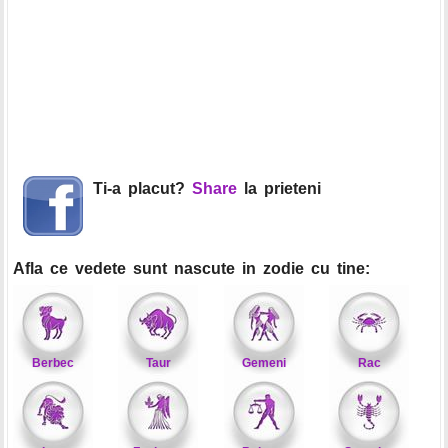
Ti-a placut?
Share
la prieteni
Afla ce vedete sunt nascute in zodie cu tine:
Berbec
Taur
Gemeni
Rac