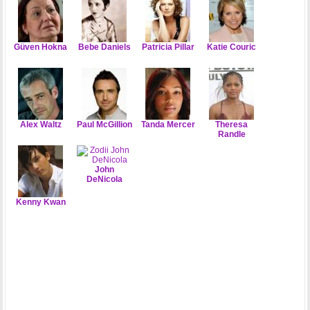
Güven Hokna
Bebe Daniels
Patricia Pillar
Katie Couric
Alex Waltz
Paul McGillion
Tanda Mercer
Theresa
Randle
John
DeNicola
Kenny Kwan