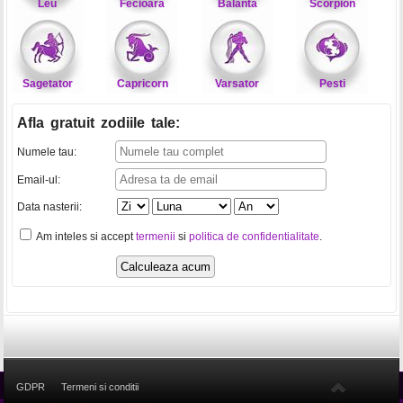
Leu
Fecioara
Balanta
Scorpion
Sagetator
Capricorn
Varsator
Pesti
Afla gratuit zodiile tale
:
Numele tau:
Email-ul:
Data nasterii:
Am inteles si accept
termenii
si
politica de confidentialitate
.
GDPR
Termeni si conditii