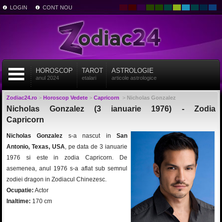
LOGIN
CONT NOU
HOROSCOP
TAROT
ASTROLOGIE
anul 2024
etalari
articole astrologice
Zodiac24.ro
>
Horoscop Vedete
>
Capricorn
>
Nicholas Gonzalez
Nicholas Gonzalez (3 ianuarie 1976) - Zodia
Capricorn
Nicholas Gonzalez
s-a nascut in
San
Antonio, Texas, USA
, pe data de 3 ianuarie
1976 si este in zodia Capricorn. De
asemenea, anul 1976 s-a aflat sub semnul
zodiei dragon in Zodiacul Chinezesc.
Ocupatie:
Actor
Inaltime:
170 cm