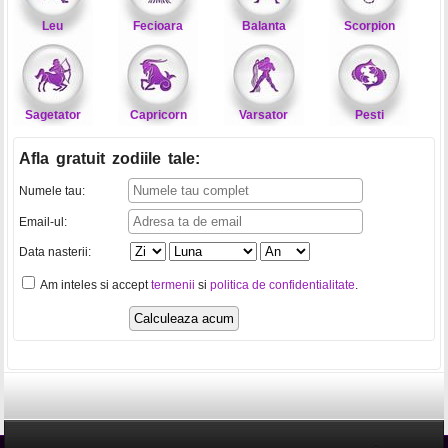
Leu
Fecioara
Balanta
Scorpion
Sagetator
Capricorn
Varsator
Pesti
Afla gratuit zodiile tale
:
Numele tau:
Email-ul:
Data nasterii:
Am inteles si accept
termenii
si
politica de confidentialitate
.