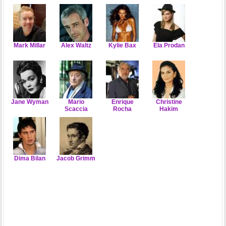
Mark Millar
Alex Waltz
Kylie Bax
Ela Prodan
Jane Wyman
Mario
Enrique
Christine
Scaccia
Rocha
Hakim
Dima Bilan
Jacob Grimm