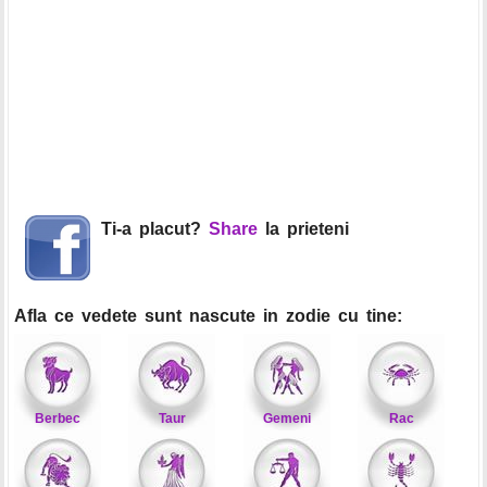
Ti-a placut?
Share
la prieteni
Afla ce vedete sunt nascute in zodie cu tine:
Berbec
Taur
Gemeni
Rac