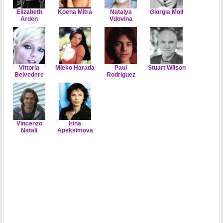
Elizabeth
Koena Mitra
Natalya
Giorgia Moll
Arden
Vdovina
Vittoria
Mieko Harada
Paul
Stuart Wilson
Belvedere
Rodriguez
Vincenzo
Irina
Natali
Apeksimova