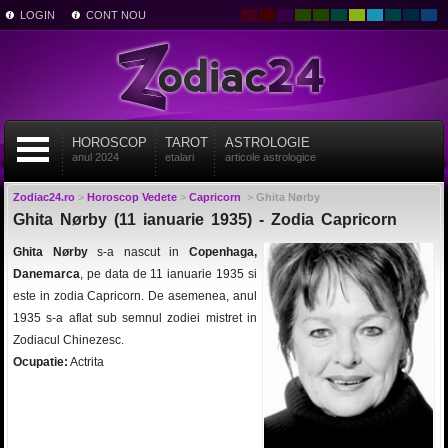
LOGIN
CONT NOU
HOROSCOP
TAROT
ASTROLOGIE
anul 2024
etalari
articole astrologice
Zodiac24.ro
>
Horoscop Vedete
>
Capricorn
>
Ghita Nørby
Ghita Nørby (11 ianuarie 1935) - Zodia Capricorn
Ghita Nørby
s-a nascut in
Copenhaga,
Danemarca
, pe data de 11 ianuarie 1935 si
este in zodia Capricorn. De asemenea, anul
1935 s-a aflat sub semnul zodiei mistret in
Zodiacul Chinezesc.
Ocupatie:
Actrita