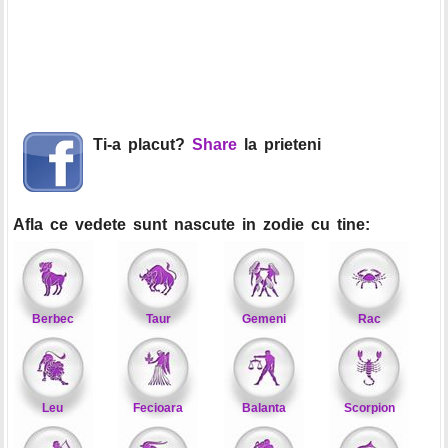
Ti-a placut?
Share
la prieteni
Afla ce vedete sunt nascute in zodie cu tine:
Berbec
Taur
Gemeni
Rac
Leu
Fecioara
Balanta
Scorpion