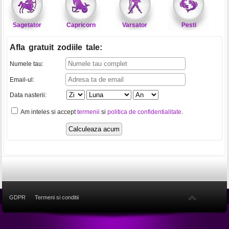
Sagetator
Capricorn
Varsator
Pesti
Afla gratuit zodiile tale
:
Numele tau:
Email-ul:
Data nasterii:
Am inteles si accept
termenii
si
politica de confidentialitate
.
GDPR
Termeni si conditii