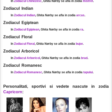
In
Zodiacul Chinezesc
, Ghita Nørby se afla in zodia
mistret
.
Zodiacul Indian
In
Zodiacul Indian
, Ghita Nørby se afla in zodia
arcas
.
Zodiacul Egiptean
In
Zodiacul Egiptean
, Ghita Nørby se afla in zodia
ra
.
Zodiacul Floral
In
Zodiacul Floral
, Ghita Nørby se afla in zodia
bujor
.
Zodiacul Arboricol
In
Zodiacul Arboricol
, Ghita Nørby se afla in zodia
brad
.
Zodiacul Romanesc
In
Zodiacul Romanesc
, Ghita Nørby se afla in zodia
tapului
.
Personalitati, sportivi si vedete nascute in zodia
Capricorn
: