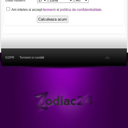
Data nasterii:
Am inteles si accept
termenii
si
politica de confidentialitate
.
GDPR
Termeni si conditii