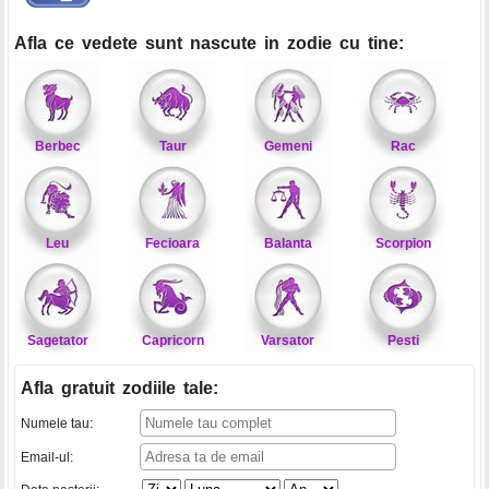
Afla ce vedete sunt nascute in zodie cu tine:
Berbec
Taur
Gemeni
Rac
Leu
Fecioara
Balanta
Scorpion
Sagetator
Capricorn
Varsator
Pesti
Afla gratuit zodiile tale
:
Numele tau:
Email-ul: