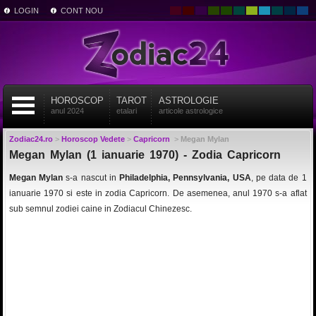
LOGIN
CONT NOU
HOROSCOP
TAROT
ASTROLOGIE
anul 2024
etalari
articole astrologice
Zodiac24.ro
>
Horoscop Vedete
>
Capricorn
>
Megan Mylan
Megan Mylan (1 ianuarie 1970) - Zodia Capricorn
Megan Mylan
s-a nascut in
Philadelphia, Pennsylvania, USA
, pe data de 1
ianuarie 1970 si este in zodia Capricorn. De asemenea, anul 1970 s-a aflat
sub semnul zodiei caine in Zodiacul Chinezesc.