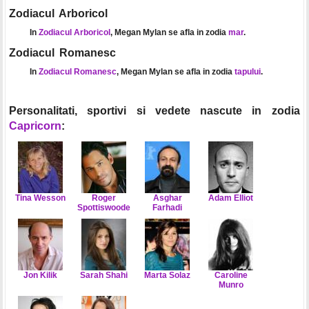
Zodiacul Arboricol
In
Zodiacul Arboricol
, Megan Mylan se afla in zodia
mar
.
Zodiacul Romanesc
In
Zodiacul Romanesc
, Megan Mylan se afla in zodia
tapului
.
Personalitati, sportivi si vedete nascute in zodia
Capricorn
:
Tina Wesson
Roger
Asghar
Adam Elliot
Spottiswoode
Farhadi
Jon Kilik
Sarah Shahi
Marta Solaz
Caroline
Munro