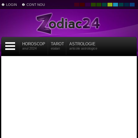
LOGIN
CONT NOU
HOROSCOP
TAROT
ASTROLOGIE
anul 2024
etalari
articole astrologice