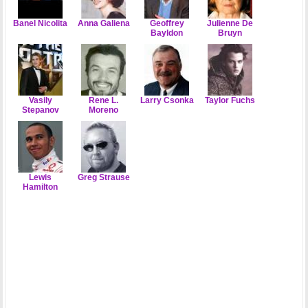
Banel Nicolita
Anna Galiena
Geoffrey
Julienne De
Bayldon
Bruyn
Vasily
Rene L.
Larry Csonka
Taylor Fuchs
Stepanov
Moreno
Lewis
Greg Strause
Hamilton