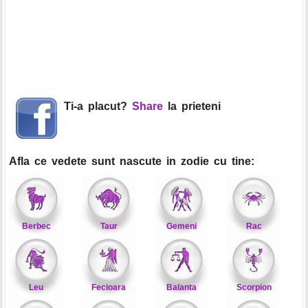
Ti-a placut?
Share
la prieteni
Afla ce vedete sunt nascute in zodie cu tine:
Berbec
Taur
Gemeni
Rac
Leu
Fecioara
Balanta
Scorpion