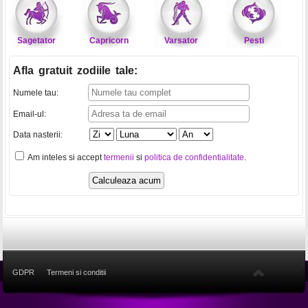
Sagetator
Capricorn
Varsator
Pesti
Afla gratuit zodiile tale
:
Numele tau:
Email-ul:
Data nasterii:
Am inteles si accept
termenii
si
politica de confidentialitate
.
GDPR
Termeni si conditii