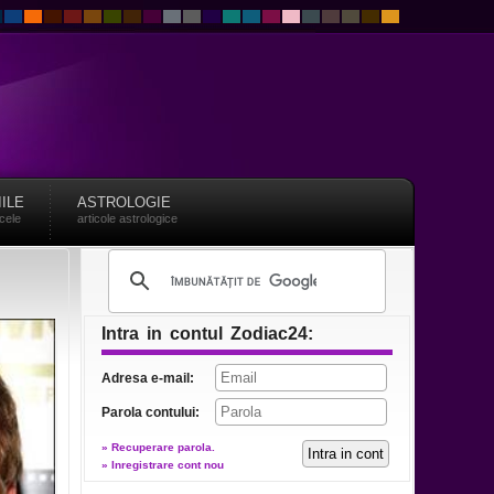
IILE
ASTROLOGIE
acele
articole astrologice
Intra in contul Zodiac24:
Adresa e-mail:
Parola contului:
» Recuperare parola.
» Inregistrare cont nou