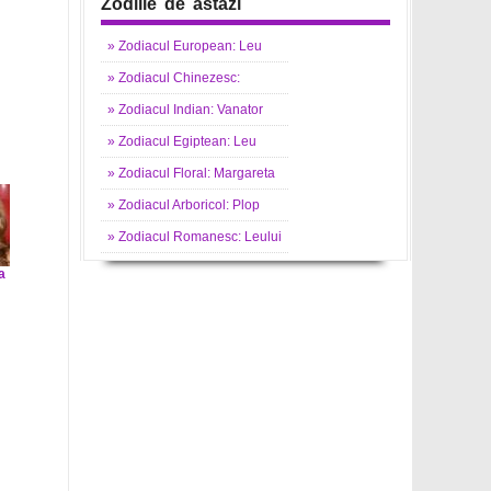
Zodiile de astazi
»
Zodiacul
European: Leu
»
Zodiacul
Chinezesc:
»
Zodiacul
Indian: Vanator
»
Zodiacul
Egiptean: Leu
»
Zodiacul
Floral: Margareta
»
Zodiacul
Arboricol: Plop
»
Zodiacul
Romanesc: Leului
a