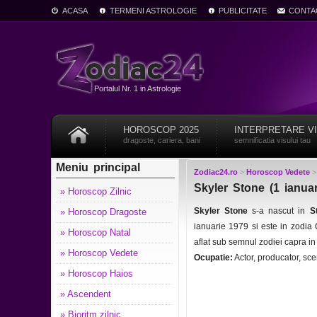
ACASA
TERMENI ASTROLOGIE
PUBLICITATE
CONTA
Portalul Nr. 1 in Astrologie
HOROSCOP 2025
INTERPRETARE V
dragoste, cariera, bani
semnificatia visului tau
Meniu principal
Zodiac24.ro
>
Horoscop Vedete
Skyler Stone (1 ianua
» Horoscop Zilnic
Skyler Stone
s-a nascut in
S
» Horoscop Dragoste
ianuarie 1979 si este in zodi
» Horoscop Natal
aflat sub semnul zodiei capra i
» Horoscop Vedete
Ocupatie:
Actor, producator, sce
» Horoscop Haios
» Ascendent
» Bioritm zilnic