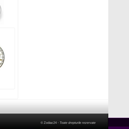
© Zodiac24
- Toate drepturile rezervate