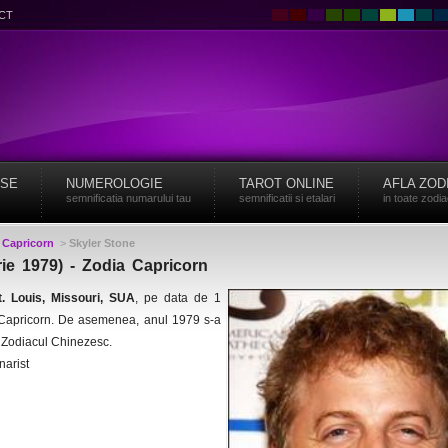
CT
ISE
NUMEROLOGIE
TAROT ONLINE
AFLA ZOD
semnificatia numarului tau
semnificatii si etalari
in toate zodi
>
Capricorn
>
Skyler Stone
rie 1979) - Zodia Capricorn
t. Louis, Missouri, SUA
, pe data de 1
a Capricorn. De asemenea, anul 1979 s-a
n Zodiacul Chinezesc.
narist