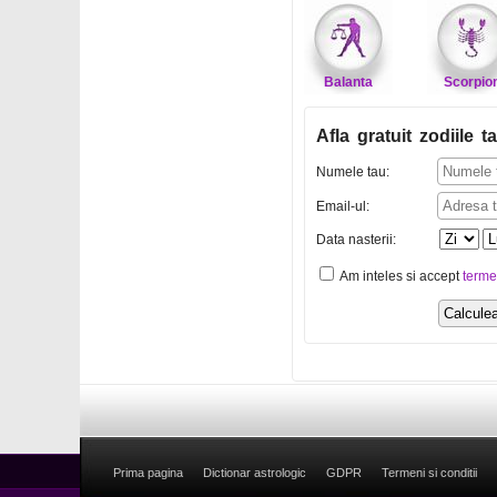
Balanta
Scorpio
Afla gratuit zodiile ta
Numele tau:
Email-ul:
Data nasterii:
Am inteles si accept
terme
Prima pagina
Dictionar astrologic
GDPR
Termeni si conditii