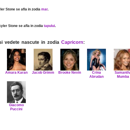
yler Stone se afla in zodia
mar
.
kyler Stone se afla in zodia
tapului
.
i si vedete nascute in zodia
Capricorn
:
s
Amara Karan
Jacob Grimm
Brooke Nevin
Crina
Samanth
Abrudan
Mumba
Giacomo
Puccini