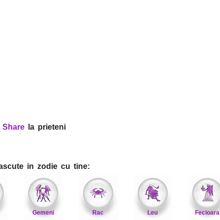
?
Share
la prieteni
ascute in zodie cu tine:
Gemeni
Rac
Leu
Fecioara