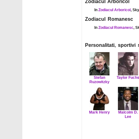
Zodiacul Arboricol
In
Zodiacul Arboricol
, Sk
Zodiacul Romanesc
In
Zodiacul Romanesc
, S
Personalitati, sportiv
Stefan
Taylor Fuch
Ruzowitzky
Mark Henry
Malcolm D.
Lee