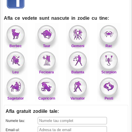
Afla ce vedete sunt nascute in zodie cu tine:
Berbec
Taur
Gemeni
Rac
Leu
Fecioara
Balanta
Scorpion
Sagetator
Capricorn
Varsator
Pesti
Afla gratuit zodiile tale
:
Numele tau:
Email-ul: