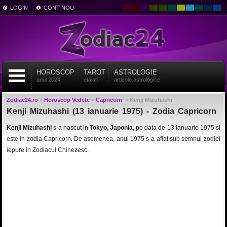
LOGIN
CONT NOU
HOROSCOP
TAROT
ASTROLOGIE
anul 2024
etalari
articole astrologice
Zodiac24.ro
>
Horoscop Vedete
>
Capricorn
>
Kenji Mizuhashi
Kenji Mizuhashi (13 ianuarie 1975) - Zodia Capricorn
Kenji Mizuhashi
s-a nascut in
Tokyo, Japonia
, pe data de 13 ianuarie 1975 si
este in zodia Capricorn. De asemenea, anul 1975 s-a aflat sub semnul zodiei
iepure in Zodiacul Chinezesc.