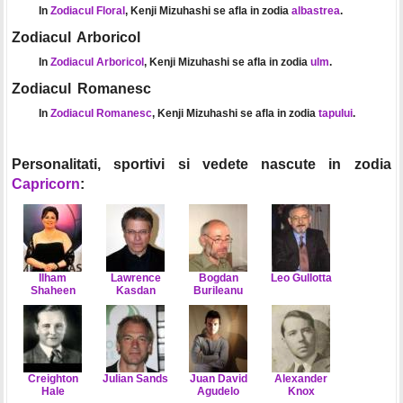
In
Zodiacul Floral
, Kenji Mizuhashi se afla in zodia
albastrea
.
Zodiacul Arboricol
In
Zodiacul Arboricol
, Kenji Mizuhashi se afla in zodia
ulm
.
Zodiacul Romanesc
In
Zodiacul Romanesc
, Kenji Mizuhashi se afla in zodia
tapului
.
Personalitati, sportivi si vedete nascute in zodia
Capricorn
:
Ilham
Lawrence
Bogdan
Leo Gullotta
Shaheen
Kasdan
Burileanu
Creighton
Julian Sands
Juan David
Alexander
Hale
Agudelo
Knox