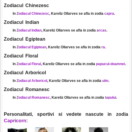
Zodiacul Chinezesc
In
Zodiacul Chinezesc
, Kareliz Ollarves se afla in zodia
capra
.
Zodiacul Indian
In
Zodiacul Indian
, Kareliz Ollarves se afla in zodia
arcas
.
Zodiacul Egiptean
In
Zodiacul Egiptean
, Kareliz Ollarves se afla in zodia
ra
.
Zodiacul Floral
In
Zodiacul Floral
, Kareliz Ollarves se afla in zodia
papucul-doamnei
.
Zodiacul Arboricol
In
Zodiacul Arboricol
, Kareliz Ollarves se afla in zodia
ulm
.
Zodiacul Romanesc
In
Zodiacul Romanesc
, Kareliz Ollarves se afla in zodia
tapului
.
Personalitati, sportivi si vedete nascute in zodia
Capricorn
: