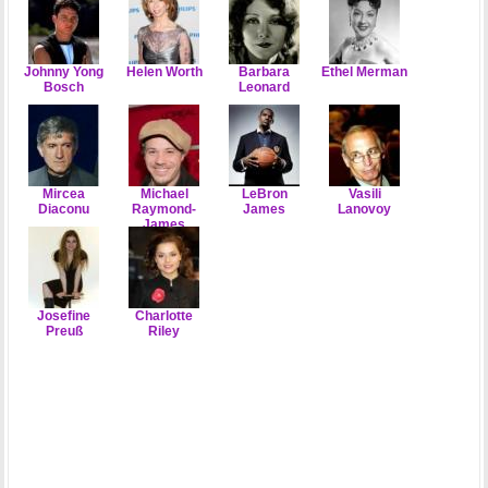
Johnny Yong
Helen Worth
Barbara
Ethel Merman
Bosch
Leonard
Mircea
Michael
LeBron
Vasili
Diaconu
Raymond-
James
Lanovoy
James
Josefine
Charlotte
Preuß
Riley