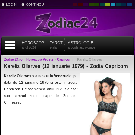
LOGIN
CONT NOU
HOROSCOP
TAROT
ASTROLOGIE
anul 2024
etalari
articole astrologice
Zodiac24.ro
>
Horoscop Vedete
>
Capricorn
>
Kareliz Ollarves
Kareliz Ollarves (12 ianuarie 1979) - Zodia Capricorn
Kareliz Ollarves
s-a nascut in
Venezuela
, pe
data de 12 ianuarie 1979 si este in zodia
Capricorn. De asemenea, anul 1979 s-a aflat
sub semnul zodiei capra in Zodiacul
Chinezesc.