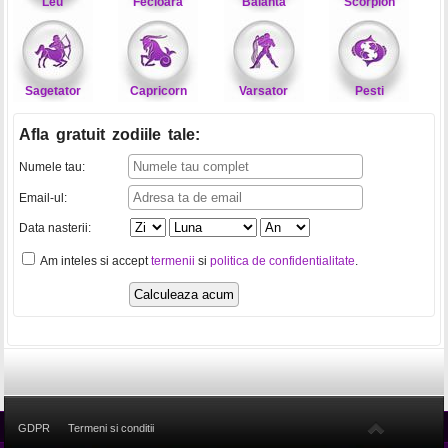
Leu
Fecioara
Balanta
Scorpion
Sagetator
Capricorn
Varsator
Pesti
Afla gratuit zodiile tale
:
Numele tau:
Email-ul:
Data nasterii:
Am inteles si accept
termenii
si
politica de confidentialitate
.
GDPR
Termeni si conditii