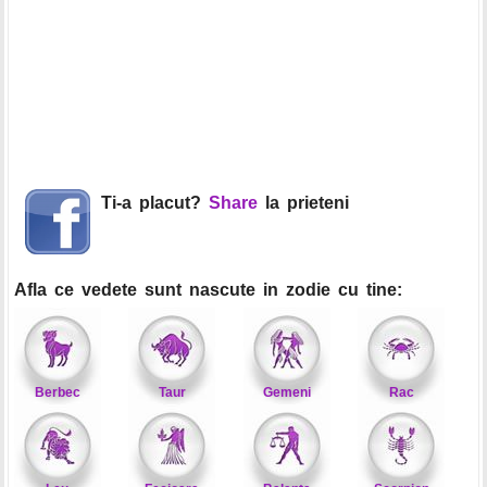
Ti-a placut?
Share
la prieteni
Afla ce vedete sunt nascute in zodie cu tine:
Berbec
Taur
Gemeni
Rac