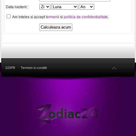
Data nasterii:
Am inteles si accept
termenii
si
politica de confidentialitate
.
GDPR
Termeni si conditii