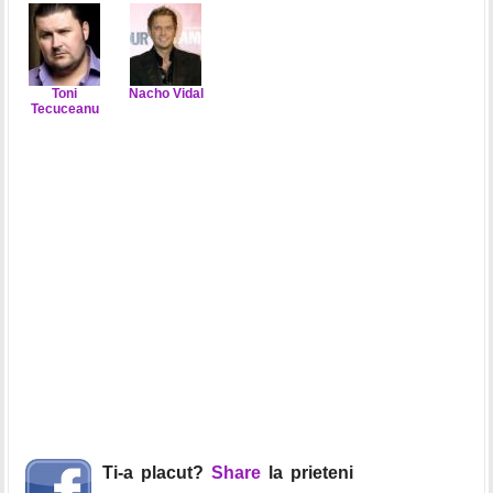
Toni
Nacho Vidal
Tecuceanu
Ti-a placut?
Share
la prieteni