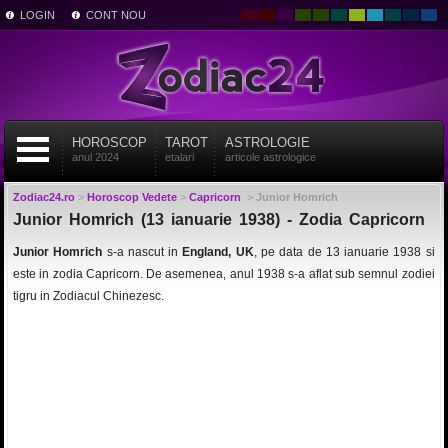
LOGIN
CONT NOU
HOROSCOP
TAROT
ASTROLOGIE
anul 2024
etalari
articole astrologice
Zodiac24.ro
>
Horoscop Vedete
>
Capricorn
>
Junior Homrich
Junior Homrich (13 ianuarie 1938) - Zodia Capricorn
Junior Homrich
s-a nascut in
England, UK
, pe data de 13 ianuarie 1938 si
este in zodia Capricorn. De asemenea, anul 1938 s-a aflat sub semnul zodiei
tigru in Zodiacul Chinezesc.