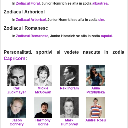
In
Zodiacul Floral
, Junior Homrich se afla in zodia
albastrea
.
Zodiacul Arboricol
In
Zodiacul Arboricol
, Junior Homrich se afla in zodia
ulm
.
Zodiacul Romanesc
In
Zodiacul Romanesc
, Junior Homrich se afla in zodia
tapului
.
Personalitati, sportivi si vedete nascute in zodia
Capricorn
:
Carl
Mickie
Rex Ingram
Anna
Zuckmayer
McGowan
Przybylska
Jason
Harmony
Mark
Andrei Rosu
Connery
Korine
Humphrey