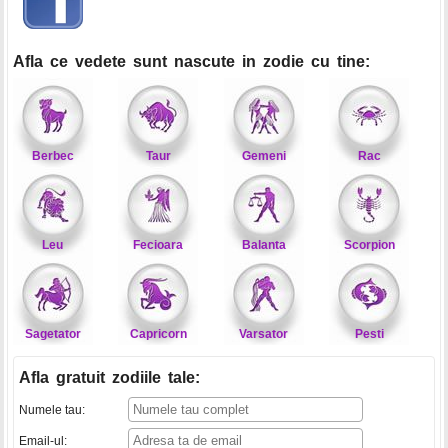
Afla ce vedete sunt nascute in zodie cu tine:
Berbec
Taur
Gemeni
Rac
Leu
Fecioara
Balanta
Scorpion
Sagetator
Capricorn
Varsator
Pesti
Afla gratuit zodiile tale
:
Numele tau:
Email-ul: