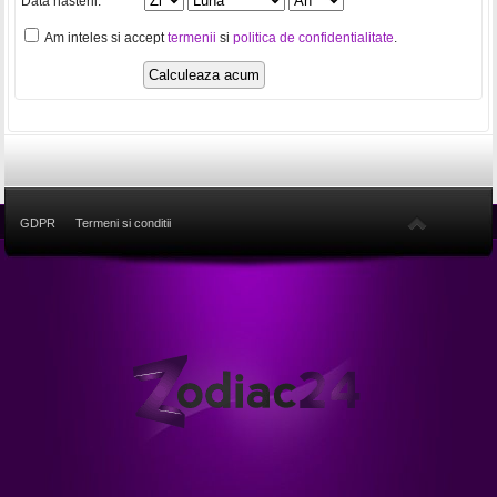
Data nasterii:
Am inteles si accept
termenii
si
politica de confidentialitate
.
GDPR
Termeni si conditii