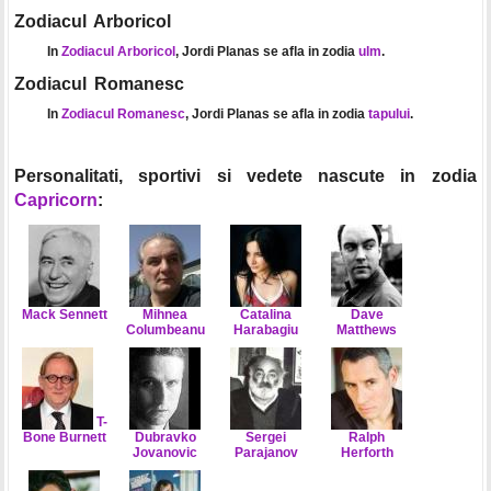
Zodiacul Arboricol
In
Zodiacul Arboricol
, Jordi Planas se afla in zodia
ulm
.
Zodiacul Romanesc
In
Zodiacul Romanesc
, Jordi Planas se afla in zodia
tapului
.
Personalitati, sportivi si vedete nascute in zodia
Capricorn
:
Mack Sennett
Mihnea
Catalina
Dave
Columbeanu
Harabagiu
Matthews
T-
Bone Burnett
Dubravko
Sergei
Ralph
Jovanovic
Parajanov
Herforth