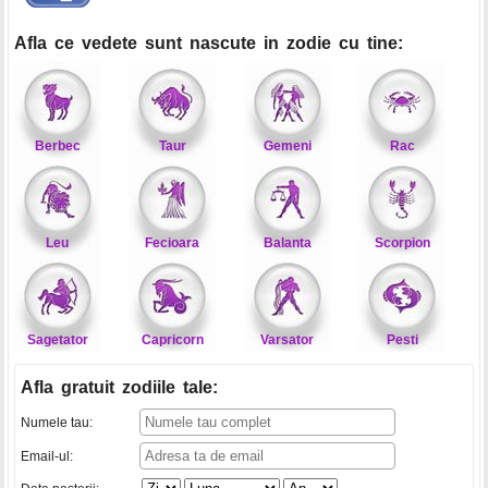
Afla ce vedete sunt nascute in zodie cu tine:
Berbec
Taur
Gemeni
Rac
Leu
Fecioara
Balanta
Scorpion
Sagetator
Capricorn
Varsator
Pesti
Afla gratuit zodiile tale
:
Numele tau:
Email-ul: