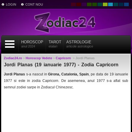
LOGIN
CONT NOU
HOROSCOP
TAROT
ASTROLOGIE
anul 2024
etalari
articole astrologice
Zodiac24.ro
>
Horoscop Vedete
>
Capricorn
>
Jordi Planas
Jordi Planas (19 ianuarie 1977) - Zodia Capricorn
Jordi Planas
s-a nascut in
Girona, Catalonia, Spain
, pe data de 19 ianuarie
1977 si este in zodia Capricorn. De asemenea, anul 1977 s-a aflat sub
semnul zodiei sarpe in Zodiacul Chinezesc.