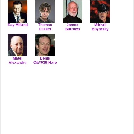
Ray Milland
Thomas
James
Mikhail
Dekker
Burrows
Boyarsky
Matei
Denis
Alexandru
O&#039;Hare