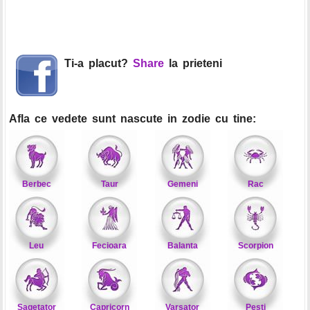
Ti-a placut?
Share
la prieteni
Afla ce vedete sunt nascute in zodie cu tine:
Berbec
Taur
Gemeni
Rac
Leu
Fecioara
Balanta
Scorpion
Sagetator
Capricorn
Varsator
Pesti