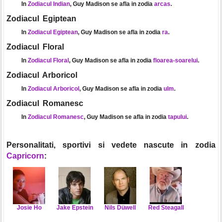
In
Zodiacul Indian
, Guy Madison se afla in zodia
arcas
.
Zodiacul Egiptean
In
Zodiacul Egiptean
, Guy Madison se afla in zodia
ra
.
Zodiacul Floral
In
Zodiacul Floral
, Guy Madison se afla in zodia
floarea-soarelui
.
Zodiacul Arboricol
In
Zodiacul Arboricol
, Guy Madison se afla in zodia
ulm
.
Zodiacul Romanesc
In
Zodiacul Romanesc
, Guy Madison se afla in zodia
tapului
.
Personalitati, sportivi si vedete nascute in zodia
Capricorn
:
Josie Ho
Jake Epstein
Nils Düwell
Red Steagall