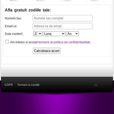
Afla gratuit zodiile tale
:
Numele tau:
Email-ul:
Data nasterii:
Am inteles si accept
termenii
si
politica de confidentialitate
.
GDPR
Termeni si conditii