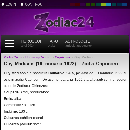
LOGIN
CONT NOU
HOROSCOP
TAROT
ASTROLOGIE
anul 2024
etalari
articole astrologice
Zodiac24.ro
>
Horoscop Vedete
>
Capricorn
>
Guy Madison
Guy Madison (19 ianuarie 1922) - Zodia Capricorn
Guy Madison
s-a nascut in
California, SUA
, pe data de 19 ianuarie 1922 si
este in zodia Capricorn. De asemenea, anul 1922 s-a aflat sub semnul zodiei
caine in Zodiacul Chinezesc.
Ocupatie:
Actor, producatoor
Etnie:
alba
Constitutie:
atletica
Inaltime:
183 cm
Culoarea ochilor:
caprui
Culoarea parului:
saten