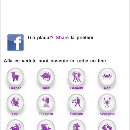
Ti-a placut?
Share
la prieteni
Afla ce vedete sunt nascute in zodie cu tine:
Berbec
Taur
Gemeni
Rac
Leu
Fecioara
Balanta
Scorpion