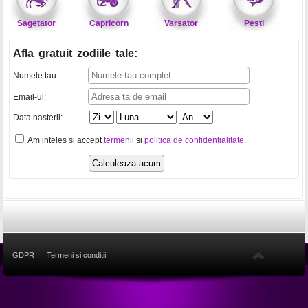
Sagetator
Capricorn
Varsator
Pesti
Afla gratuit zodiile tale
:
Numele tau:
Email-ul:
Data nasterii:
Am inteles si accept
termenii
si
politica de confidentialitate
.
GDPR
Termeni si conditii