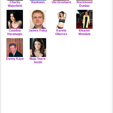
Charity
Raekwon
Ulu Grosbard
Rockmond
Wakefield
Dunbar
Catalina
James Foley
Kareliz
Eleanor
Harabagiu
Ollarves
Mondale
Danny Kaye
Maja Stace-
Smith