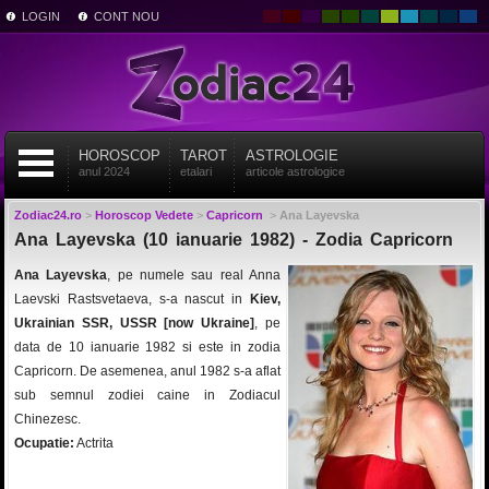
LOGIN
CONT NOU
HOROSCOP
TAROT
ASTROLOGIE
anul 2024
etalari
articole astrologice
Zodiac24.ro
>
Horoscop Vedete
>
Capricorn
>
Ana Layevska
Ana Layevska (10 ianuarie 1982) - Zodia Capricorn
Ana Layevska
, pe numele sau real Anna
Laevski Rastsvetaeva, s-a nascut in
Kiev,
Ukrainian SSR, USSR [now Ukraine]
, pe
data de 10 ianuarie 1982 si este in zodia
Capricorn. De asemenea, anul 1982 s-a aflat
sub semnul zodiei caine in Zodiacul
Chinezesc.
Ocupatie:
Actrita