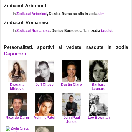
Zodiacul Arboricol
In
Zodiacul Arboricol
, Denise Burse se afla in zodia
ulm
.
Zodiacul Romanesc
In
Zodiacul Romanesc
, Denise Burse se afla in zodia
tapului
.
Personalitati, sportivi si vedete nascute in zodia
Capricorn
:
Dragana
Jeff Chase
Dustin Clare
Barbara
Mirkovic
Leonard
Ricardo Darín
Ashmit Patel
John Paul
Lee Bowman
Jones