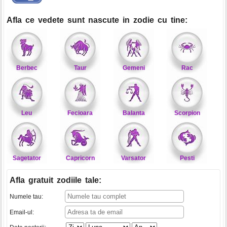
Afla ce vedete sunt nascute in zodie cu tine:
Berbec
Taur
Gemeni
Rac
Leu
Fecioara
Balanta
Scorpion
Sagetator
Capricorn
Varsator
Pesti
Afla gratuit zodiile tale
:
Numele tau:
Email-ul: