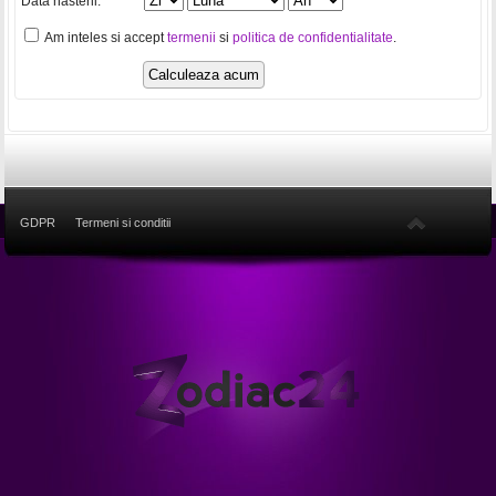
Data nasterii:
Am inteles si accept
termenii
si
politica de confidentialitate
.
GDPR
Termeni si conditii