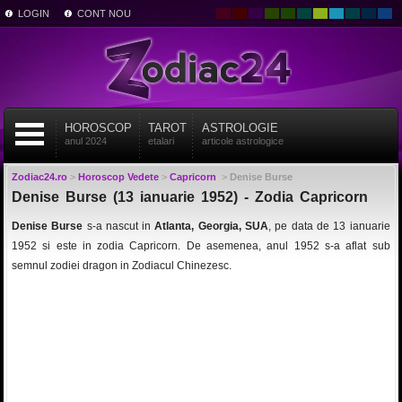
LOGIN
CONT NOU
HOROSCOP
TAROT
ASTROLOGIE
anul 2024
etalari
articole astrologice
Zodiac24.ro
>
Horoscop Vedete
>
Capricorn
>
Denise Burse
Denise Burse (13 ianuarie 1952) - Zodia Capricorn
Denise Burse
s-a nascut in
Atlanta, Georgia, SUA
, pe data de 13 ianuarie
1952 si este in zodia Capricorn. De asemenea, anul 1952 s-a aflat sub
semnul zodiei dragon in Zodiacul Chinezesc.