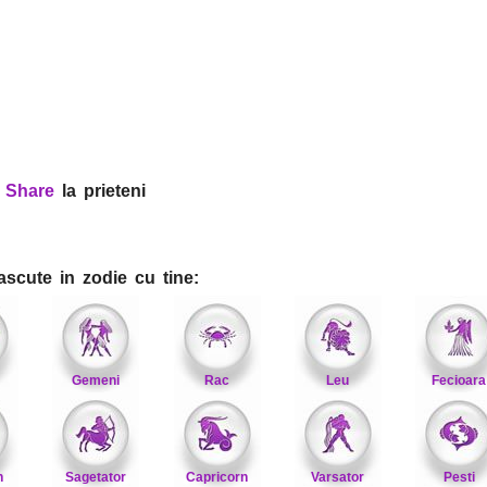
?
Share
la prieteni
ascute in zodie cu tine:
Gemeni
Rac
Leu
Fecioara
n
Sagetator
Capricorn
Varsator
Pesti