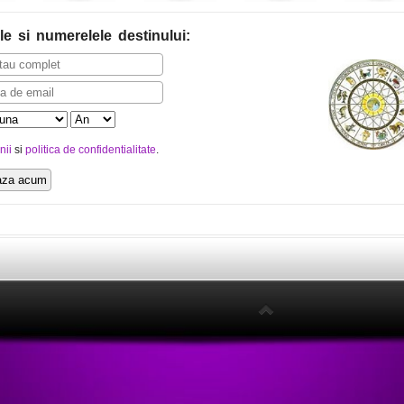
le
si numerelele destinului
:
nii
si
politica de confidentialitate
.