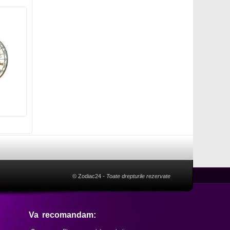
© Zodiac24
- Toate drepturile rezervate
Va recomandam: