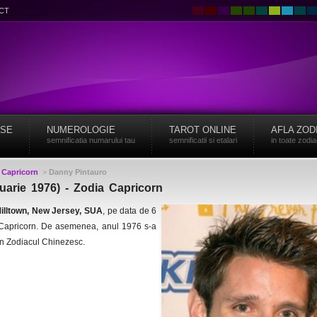
CT
ISE
NUMEROLOGIE
TAROT ONLINE
AFLA ZOD
semnificatia numarului tau
semnificatii si etalari
in toate zodi
>
Capricorn
>
Danny Pintauro
uarie 1976) - Zodia Capricorn
illtown, New Jersey, SUA
, pe data de 6
a Capricorn. De asemenea, anul 1976 s-a
in Zodiacul Chinezesc.