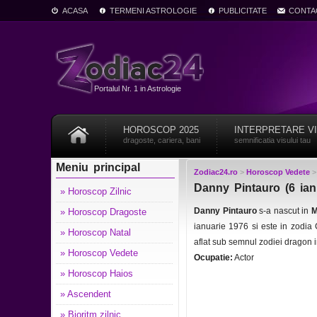
ACASA
TERMENI ASTROLOGIE
PUBLICITATE
CONTA
Portalul Nr. 1 in Astrologie
HOROSCOP 2025
INTERPRETARE V
dragoste, cariera, bani
semnificatia visului tau
Meniu principal
Zodiac24.ro
>
Horoscop Vedete
Danny Pintauro (6 ian
» Horoscop Zilnic
Danny Pintauro
s-a nascut in
M
» Horoscop Dragoste
ianuarie 1976 si este in zodi
» Horoscop Natal
aflat sub semnul zodiei dragon 
» Horoscop Vedete
Ocupatie:
Actor
» Horoscop Haios
» Ascendent
» Bioritm zilnic