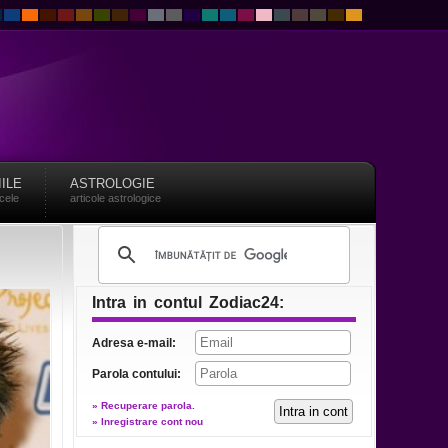
IILE
ASTROLOGIE
acele
articole astrologice
Intra in contul Zodiac24:
Adresa e-mail:
Parola contului:
» Recuperare parola.
» Inregistrare cont nou