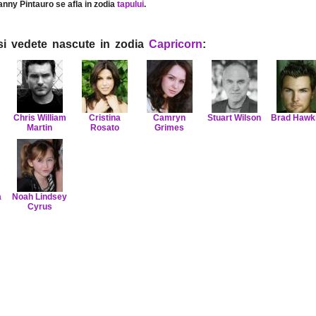
anny Pintauro se afla in zodia
tapului
.
i si vedete nascute in zodia
Capricorn
:
Chris William
Cristina
Camryn
Stuart Wilson
Brad Hawk
Martin
Rosato
Grimes
a
Noah Lindsey
Cyrus