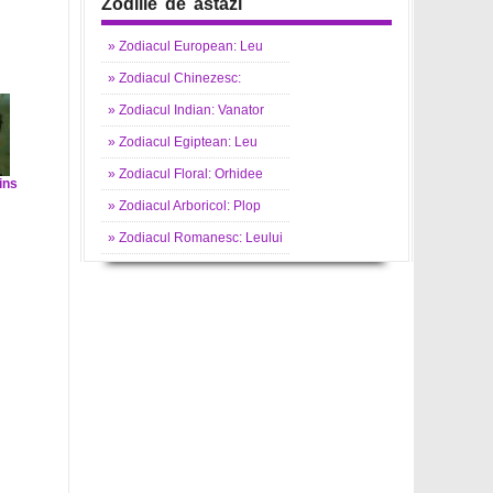
Zodiile de astazi
»
Zodiacul
European: Leu
»
Zodiacul
Chinezesc:
»
Zodiacul
Indian: Vanator
»
Zodiacul
Egiptean: Leu
»
Zodiacul
Floral: Orhidee
ins
»
Zodiacul
Arboricol: Plop
»
Zodiacul
Romanesc: Leului