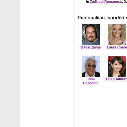
In
Zodiacul Romanesc
, D
Personalitati, sportiv
David Zayas
Laura Cosoi
John
Eriko Tamur
Capodice