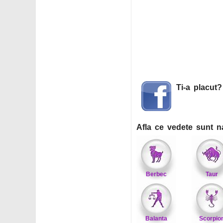
Ti-a placut
Afla ce vedete sunt n
Berbec
Taur
Balanta
Scorpio