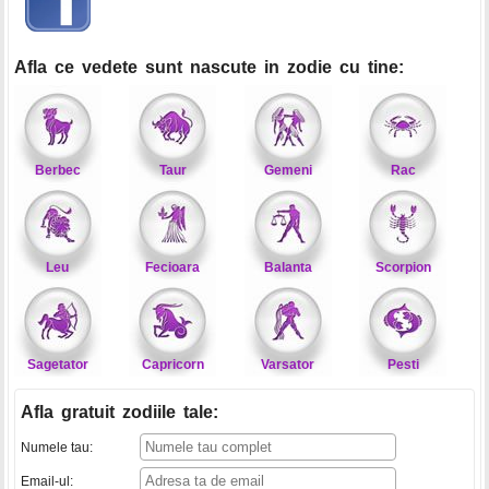
Afla ce vedete sunt nascute in zodie cu tine:
Berbec
Taur
Gemeni
Rac
Leu
Fecioara
Balanta
Scorpion
Sagetator
Capricorn
Varsator
Pesti
Afla gratuit zodiile tale
:
Numele tau:
Email-ul: