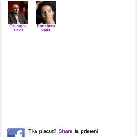
Gheorghe
Dorotheea
Dinica
Petre
Ti-a placut?
Share
la prieteni