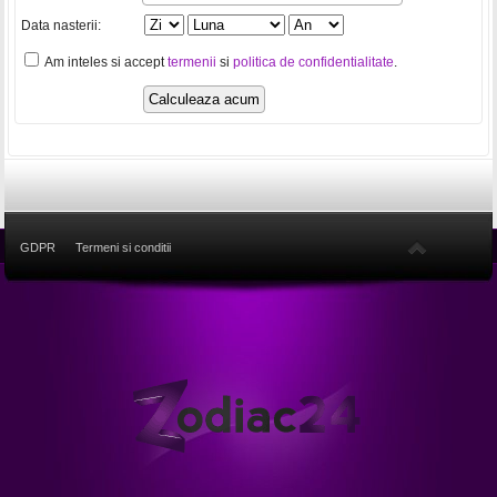
Data nasterii:
Am inteles si accept
termenii
si
politica de confidentialitate
.
GDPR
Termeni si conditii