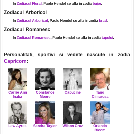
In
Zodiacul Floral
, Paolo Hendel se afla in zodia
bujor
.
Zodiacul Arboricol
In
Zodiacul Arboricol
, Paolo Hendel se afla in zodia
brad
.
Zodiacul Romanesc
In
Zodiacul Romanesc
, Paolo Hendel se afla in zodia
tapului
.
Personalitati, sportivi si vedete nascute in zodia
Capricorn
:
Carrie Ann
Constance
Capucine
Tano
Inaba
Moore
Cimarosa
Lew Ayres
Sandra Taylor
Wilson Cruz
Orlando
Bloom