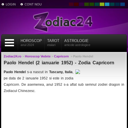
LOGIN
CONT NOU
HOROSCOP
TAROT
ASTROLOGIE
anul 2024
etalari
articole astrologice
Zodiac24.ro
>
Horoscop Vedete
>
Capricorn
>
Paolo Hendel
Paolo Hendel (2 ianuarie 1952) - Zodia Capricorn
Paolo Hendel
s-a nascut in
Tuscany, Italia
,
pe data de 2 ianuarie 1952 si este in zodia
Capricorn. De asemenea, anul 1952 s-a aflat sub semnul zodiei dragon in
Zodiacul Chinezesc.