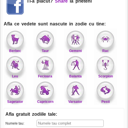
Ti-a placut?
Share
la prieteni
Afla ce vedete sunt nascute in zodie cu tine:
Berbec
Taur
Gemeni
Rac
Leu
Fecioara
Balanta
Scorpion
Sagetator
Capricorn
Varsator
Pesti
Afla gratuit zodiile tale
:
Numele tau: