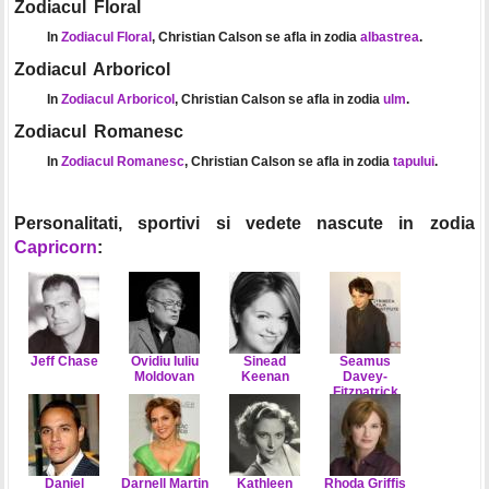
Zodiacul Floral
In
Zodiacul Floral
, Christian Calson se afla in zodia
albastrea
.
Zodiacul Arboricol
In
Zodiacul Arboricol
, Christian Calson se afla in zodia
ulm
.
Zodiacul Romanesc
In
Zodiacul Romanesc
, Christian Calson se afla in zodia
tapului
.
Personalitati, sportivi si vedete nascute in zodia
Capricorn
:
Jeff Chase
Ovidiu Iuliu
Sinead
Seamus
Moldovan
Keenan
Davey-
Fitzpatrick
Daniel
Darnell Martin
Kathleen
Rhoda Griffis