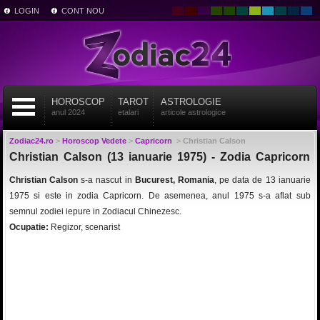
LOGIN
CONT NOU
HOROSCOP
TAROT
ASTROLOGIE
anul 2024
etalari
articole astrologice
Zodiac24.ro
>
Horoscop Vedete
>
Capricorn
>
Christian Calson
Christian Calson (13 ianuarie 1975) - Zodia Capricorn
Christian Calson
s-a nascut in
Bucurest, Romania
, pe data de 13 ianuarie
1975 si este in zodia Capricorn. De asemenea, anul 1975 s-a aflat sub
semnul zodiei iepure in Zodiacul Chinezesc.
Ocupatie:
Regizor, scenarist