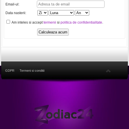
Email-ul:
Data nasterii:
Am inteles si accept
termenii
si
politica de confidentialitate
.
GDPR
Termeni si conditii