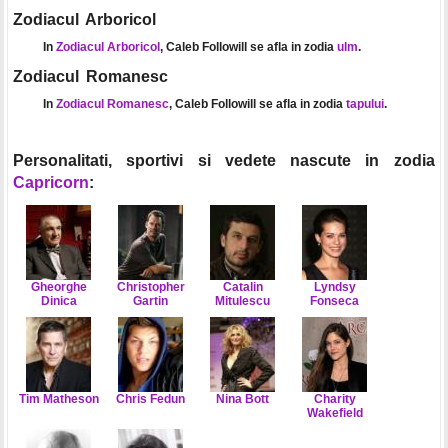
Zodiacul Arboricol
In
Zodiacul Arboricol
, Caleb Followill se afla in zodia
ulm
.
Zodiacul Romanesc
In
Zodiacul Romanesc
, Caleb Followill se afla in zodia
tapului
.
Personalitati, sportivi si vedete nascute in zodia
Capricorn
:
Gheorghe
Christopher
Catalin
Lyndsy
Dinica
Gartin
Mitulescu
Fonseca
Tim Matheson
Chris Fedun
Nina Bott
Charity
Wakefield