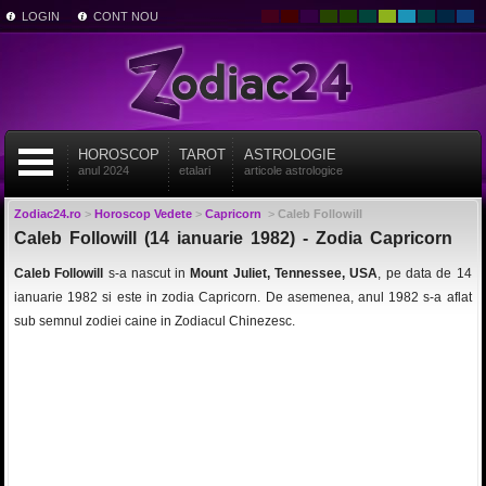
LOGIN
CONT NOU
HOROSCOP
TAROT
ASTROLOGIE
anul 2024
etalari
articole astrologice
Zodiac24.ro
>
Horoscop Vedete
>
Capricorn
>
Caleb Followill
Caleb Followill (14 ianuarie 1982) - Zodia Capricorn
Caleb Followill
s-a nascut in
Mount Juliet, Tennessee, USA
, pe data de 14
ianuarie 1982 si este in zodia Capricorn. De asemenea, anul 1982 s-a aflat
sub semnul zodiei caine in Zodiacul Chinezesc.