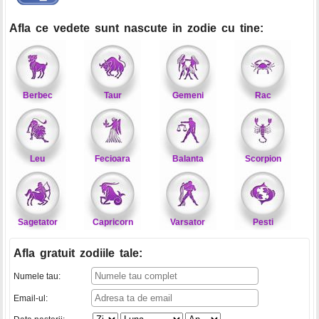
Afla ce vedete sunt nascute in zodie cu tine:
Berbec
Taur
Gemeni
Rac
Leu
Fecioara
Balanta
Scorpion
Sagetator
Capricorn
Varsator
Pesti
Afla gratuit zodiile tale
:
Numele tau:
Email-ul: