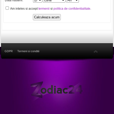
Data nasterii:
Am inteles si accept
termenii
si
politica de confidentialitate
.
GDPR
Termeni si conditii