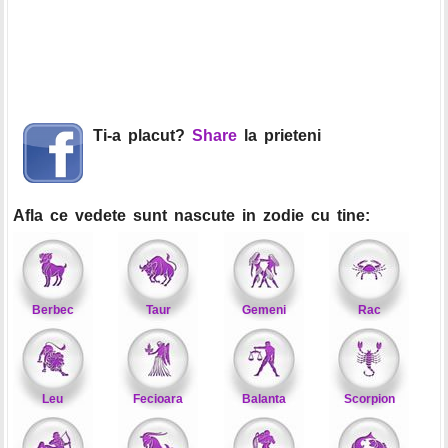
Ti-a placut?
Share
la prieteni
Afla ce vedete sunt nascute in zodie cu tine:
Berbec
Taur
Gemeni
Rac
Leu
Fecioara
Balanta
Scorpion