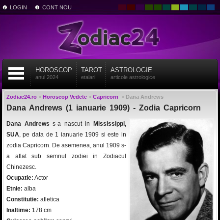
LOGIN
CONT NOU
HOROSCOP
TAROT
ASTROLOGIE
anul 2024
etalari
articole astrologice
Zodiac24.ro
>
Horoscop Vedete
>
Capricorn
>
Dana Andrews
Dana Andrews (1 ianuarie 1909) - Zodia Capricorn
Dana Andrews
s-a nascut in
Mississippi,
SUA
, pe data de 1 ianuarie 1909 si este in
zodia Capricorn. De asemenea, anul 1909 s-
a aflat sub semnul zodiei in Zodiacul
Chinezesc.
Ocupatie:
Actor
Etnie:
alba
Constitutie:
atletica
Inaltime:
178 cm