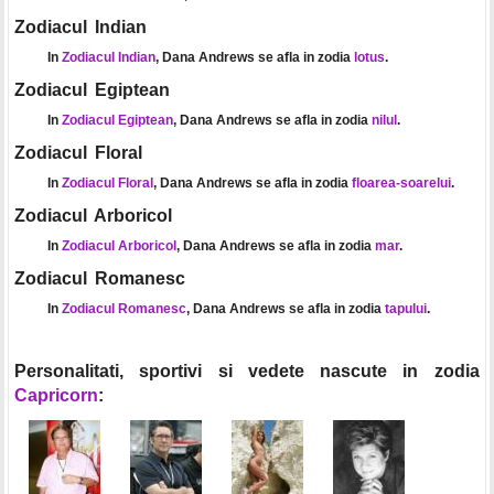
Zodiacul Indian
In
Zodiacul Indian
, Dana Andrews se afla in zodia
lotus
.
Zodiacul Egiptean
In
Zodiacul Egiptean
, Dana Andrews se afla in zodia
nilul
.
Zodiacul Floral
In
Zodiacul Floral
, Dana Andrews se afla in zodia
floarea-soarelui
.
Zodiacul Arboricol
In
Zodiacul Arboricol
, Dana Andrews se afla in zodia
mar
.
Zodiacul Romanesc
In
Zodiacul Romanesc
, Dana Andrews se afla in zodia
tapului
.
Personalitati, sportivi si vedete nascute in zodia
Capricorn
: