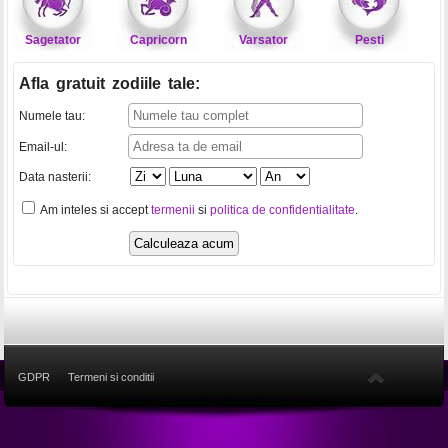
Sagetator
Capricorn
Varsator
Pesti
Afla gratuit zodiile tale
:
Numele tau:
Email-ul:
Data nasterii:
Am inteles si accept
termenii
si
politica de confidentialitate
.
GDPR
Termeni si conditii