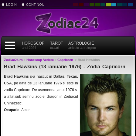
LOGIN
CONT NOU
HOROSCOP
TAROT
ASTROLOGIE
anul 2024
etalari
articole astrologice
Zodiac24.ro
>
Horoscop Vedete
>
Capricorn
>
Brad Hawkins
Brad Hawkins (13 ianuarie 1976) - Zodia Capricorn
Brad Hawkins
s-a nascut in
Dallas, Texas,
USA
, pe data de 13 ianuarie 1976 si este in
zodia Capricorn. De asemenea, anul 1976 s-
a aflat sub semnul zodiei dragon in Zodiacul
Chinezesc.
Ocupatie:
Actor