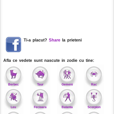
Ti-a placut?
Share
la prieteni
Afla ce vedete sunt nascute in zodie cu tine:
Berbec
Taur
Gemeni
Rac
Leu
Fecioara
Balanta
Scorpion