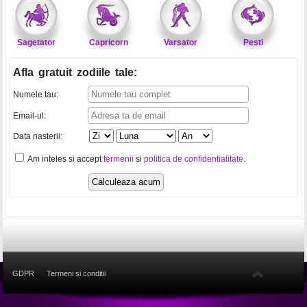
Sagetator
Capricorn
Varsator
Pesti
Afla gratuit zodiile tale
:
Numele tau:
Email-ul:
Data nasterii:
Am inteles si accept
termenii
si
politica de confidentialitate
.
GDPR
Termeni si conditii