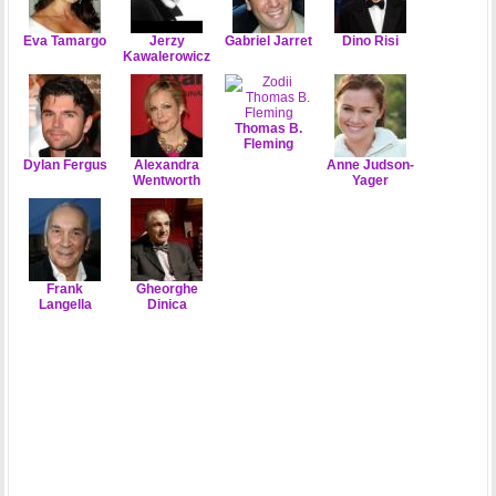
Eva Tamargo
Jerzy
Gabriel Jarret
Dino Risi
Kawalerowicz
Thomas B.
Fleming
Dylan Fergus
Alexandra
Anne Judson-
Wentworth
Yager
Frank
Gheorghe
Langella
Dinica