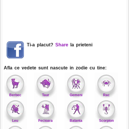
Ti-a placut?
Share
la prieteni
Afla ce vedete sunt nascute in zodie cu tine:
Berbec
Taur
Gemeni
Rac
Leu
Fecioara
Balanta
Scorpion