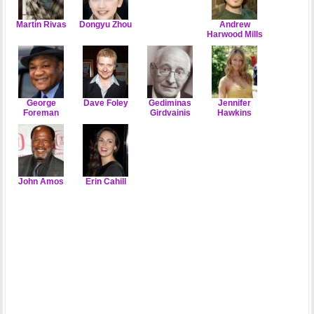
Martín Rivas
Dongyu Zhou
Andrew
Harwood Mills
George
Dave Foley
Gediminas
Jennifer
Foreman
Girdvainis
Hawkins
John Amos
Erin Cahill