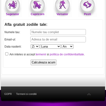
Sagetator
Capricorn
Varsator
Pesti
Afla gratuit zodiile tale
:
Numele tau:
Email-ul:
Data nasterii:
Am inteles si accept
termenii
si
politica de confidentialitate
.
GDPR
Termeni si conditii