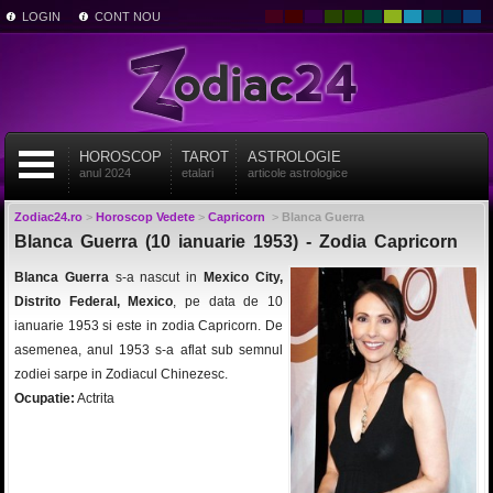
LOGIN
CONT NOU
HOROSCOP
TAROT
ASTROLOGIE
anul 2024
etalari
articole astrologice
Zodiac24.ro
>
Horoscop Vedete
>
Capricorn
>
Blanca Guerra
Blanca Guerra (10 ianuarie 1953) - Zodia Capricorn
Blanca Guerra
s-a nascut in
Mexico City,
Distrito Federal, Mexico
, pe data de 10
ianuarie 1953 si este in zodia Capricorn. De
asemenea, anul 1953 s-a aflat sub semnul
zodiei sarpe in Zodiacul Chinezesc.
Ocupatie:
Actrita