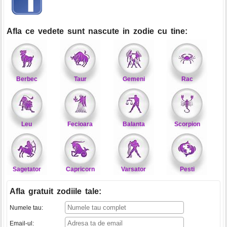
Afla ce vedete sunt nascute in zodie cu tine:
Berbec
Taur
Gemeni
Rac
Leu
Fecioara
Balanta
Scorpion
Sagetator
Capricorn
Varsator
Pesti
Afla gratuit zodiile tale
:
Numele tau:
Email-ul: