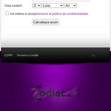
Data nasterii:
Am inteles si accept
termenii
si
politica de confidentialitate
.
GDPR
Termeni si conditii