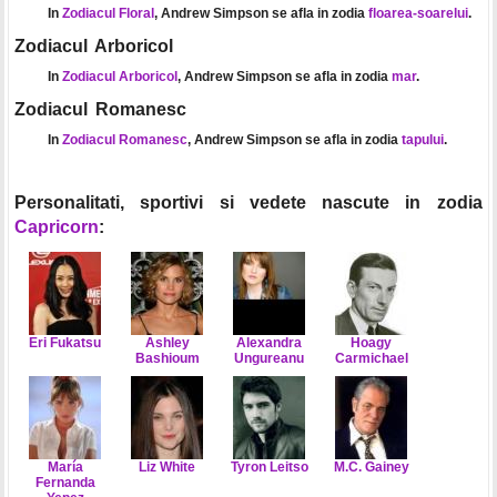
In
Zodiacul Floral
, Andrew Simpson se afla in zodia
floarea-soarelui
.
Zodiacul Arboricol
In
Zodiacul Arboricol
, Andrew Simpson se afla in zodia
mar
.
Zodiacul Romanesc
In
Zodiacul Romanesc
, Andrew Simpson se afla in zodia
tapului
.
Personalitati, sportivi si vedete nascute in zodia
Capricorn
:
Eri Fukatsu
Ashley
Alexandra
Hoagy
Bashioum
Ungureanu
Carmichael
María
Liz White
Tyron Leitso
M.C. Gainey
Fernanda