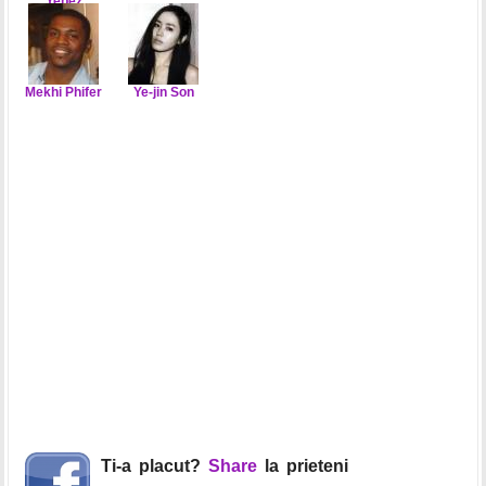
Yepez
Mekhi Phifer
Ye-jin Son
Ti-a placut?
Share
la prieteni