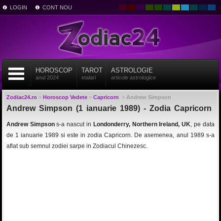
LOGIN
CONT NOU
HOROSCOP
TAROT
ASTROLOGIE
anul 2024
etalari
articole astrologice
Zodiac24.ro
>
Horoscop Vedete
>
Capricorn
>
Andrew Simpson
Andrew Simpson (1 ianuarie 1989) - Zodia Capricorn
Andrew Simpson
s-a nascut in
Londonderry, Northern Ireland, UK
, pe data
de 1 ianuarie 1989 si este in zodia Capricorn. De asemenea, anul 1989 s-a
aflat sub semnul zodiei sarpe in Zodiacul Chinezesc.