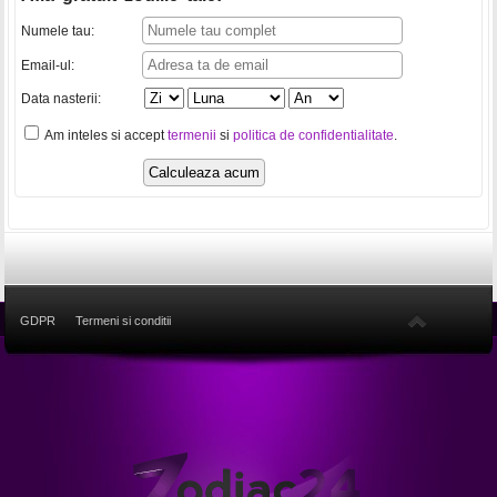
Numele tau:
Email-ul:
Data nasterii:
Am inteles si accept
termenii
si
politica de confidentialitate
.
GDPR
Termeni si conditii