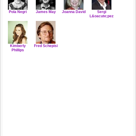
Pola Negri
James May
Joanna David
Sergi
L&oacute;pez
Kimberly
Fred Schepisi
Phillips