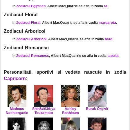
In
Zodiacul Egiptean
, Albert MacQuarrie se afla in zodia
ra
.
Zodiacul Floral
In
Zodiacul Floral
, Albert MacQuarrie se afla in zodia
margareta
.
Zodiacul Arboricol
In
Zodiacul Arboricol
, Albert MacQuarrie se afla in zodia
brad
.
Zodiacul Romanesc
In
Zodiacul Romanesc
, Albert MacQuarrie se afla in zodia
tapului
.
Personalitati, sportivi si vedete nascute in zodia
Capricorn
:
Matheus
Shin&#039;ya
Ashley
Burak Özçivit
Nachtergaele
Tsukamoto
Bashioum