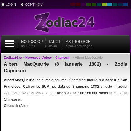
LOGIN
CONT NOU
HOROSCOP
TAROT
ASTROLOGIE
anul 2024
etalari
articole astrologice
Zodiac24.ro
>
Horoscop Vedete
>
Capricorn
>
Albert MacQuarrie
Albert MacQuarrie (8 ianuarie 1882) - Zodia
Capricorn
Albert MacQuarrie
, pe numele sau real Albert MacQuarrie, s-a nascut in
San
Francisco, California, SUA
, pe data de 8 ianuarie 1882 si este in zodia
Capricorn. De asemenea, anul 1882 s-a aflat sub semnul zodiei in Zodiacul
Chinezesc.
Ocupatie:
Actor