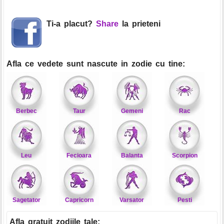
Ti-a placut?
Share
la prieteni
Afla ce vedete sunt nascute in zodie cu tine:
Berbec
Taur
Gemeni
Rac
Leu
Fecioara
Balanta
Scorpion
Sagetator
Capricorn
Varsator
Pesti
Afla gratuit zodiile tale
: