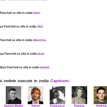
 Pancholi se afla in zodia
lotus
.
tya Pancholi se afla in zodia
nilul
.
 Pancholi se afla in zodia
albastrea
.
itya Pancholi se afla in zodia
brad
.
ditya Pancholi se afla in zodia
tapului
.
i si vedete nascute in zodia
Capricorn
:
Gaston Modot
Aaron
Francesca
Patricia
Andrew