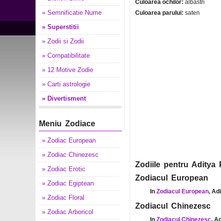
Culoarea ochilor:
albastri
» Semnificatie Nume
Culoarea parului:
saten
» Superstitii
» Zodii si Zodii
» Compatibilitate
» 12 Motive Zodie
» Carti astrologie
» Divertisment
Meniu Zodiace
» Zodiac European
» Zodiac Chinezesc
Zodiile pentru Aditya 
» Zodiac Erotic
Zodiacul European
» Zodiac Egiptean
In
Zodiacul European
, Ad
» Zodiac Floral
Zodiacul Chinezesc
» Zodiac Arboricol
In
Zodiacul Chinezesc
, A