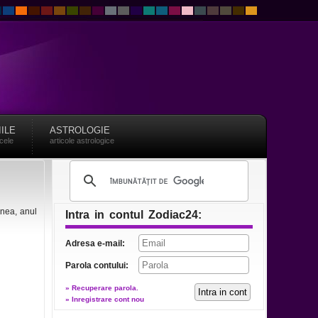
IILE
ASTROLOGIE
acele
articole astrologice
enea, anul
Intra in contul Zodiac24:
Adresa e-mail:
Parola contului:
» Recuperare parola.
» Inregistrare cont nou