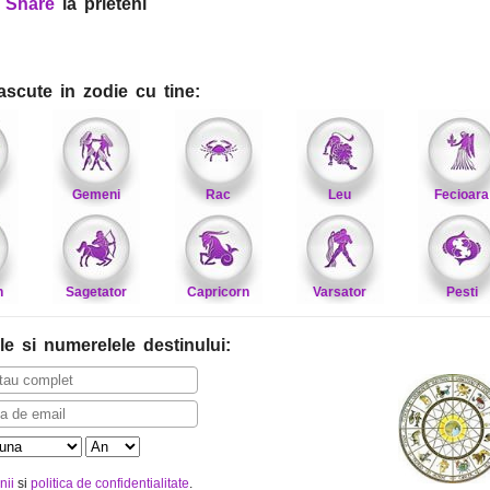
?
Share
la prieteni
ascute in zodie cu tine:
Gemeni
Rac
Leu
Fecioara
n
Sagetator
Capricorn
Varsator
Pesti
le
si numerelele destinului
:
nii
si
politica de confidentialitate
.