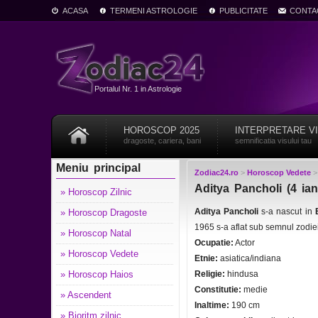
ACASA
TERMENI ASTROLOGIE
PUBLICITATE
CONTA
Portalul Nr. 1 in Astrologie
HOROSCOP 2025
INTERPRETARE V
dragoste, cariera, bani
semnificatia visului tau
Meniu principal
Zodiac24.ro
>
Horoscop Vedete
Aditya Pancholi (4 ia
» Horoscop Zilnic
Aditya Pancholi
s-a nascut in
» Horoscop Dragoste
1965 s-a aflat sub semnul zodie
» Horoscop Natal
Ocupatie:
Actor
» Horoscop Vedete
Etnie:
asiatica/indiana
» Horoscop Haios
Religie:
hindusa
Constitutie:
medie
» Ascendent
Inaltime:
190 cm
» Bioritm zilnic