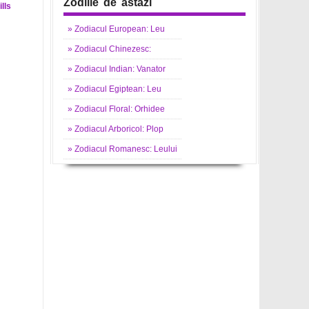
Zodiile de astazi
lls
»
Zodiacul
European: Leu
»
Zodiacul
Chinezesc:
»
Zodiacul
Indian: Vanator
»
Zodiacul
Egiptean: Leu
»
Zodiacul
Floral: Orhidee
»
Zodiacul
Arboricol: Plop
»
Zodiacul
Romanesc: Leului