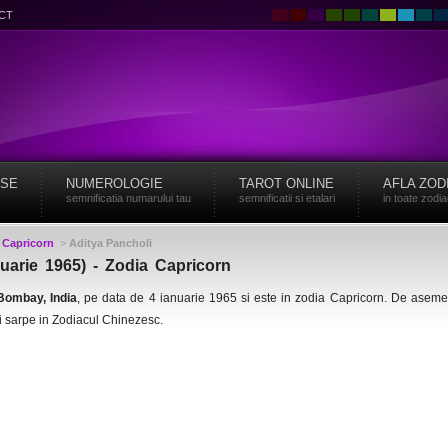
CT
ISE
NUMEROLOGIE
TAROT ONLINE
AFLA ZOD
semnificatia numarului tau
semnificatii si etalari
in toate zodi
>
Capricorn
>
Aditya Pancholi
nuarie 1965) - Zodia Capricorn
Bombay, India
, pe data de 4 ianuarie 1965 si este in zodia Capricorn. De asem
i sarpe in Zodiacul Chinezesc.