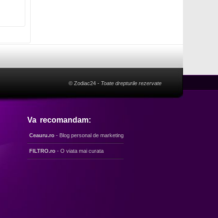
© Zodiac24
- Toate drepturile rezervate
Va recomandam:
Ceauru.ro
- Blog personal de marketing
FILTRO.ro
- O viata mai curata