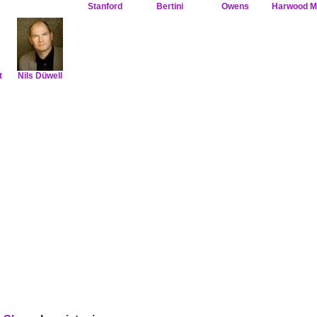
Stanford
Bertini
Owens
Harwood Mi
t
Nils Düwell