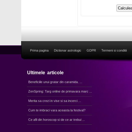
Prima pagina
Dictionar astrologic
GDPR
Termeni si conditii
Ultimele articole
Beneficiile unui gratar din caramida. ...
ZenSpring: Targ online de primavara marc ...
Merita sa crezi in vise si sa incerci ...
Cum te imbraci vara aceasta la festival?
Ce afli din horoscop si de ce ar trebui ...