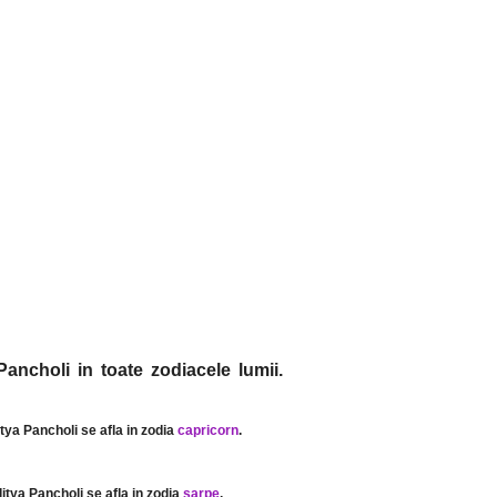
Pancholi in toate zodiacele lumii.
itya Pancholi se afla in zodia
capricorn
.
ditya Pancholi se afla in zodia
sarpe
.