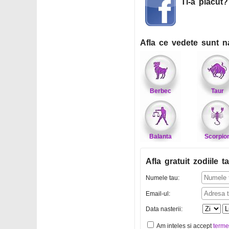
Ti-a placut
Afla ce vedete sunt n
Berbec
Taur
Balanta
Scorpio
Afla gratuit zodiile ta
Numele tau:
Email-ul:
Data nasterii:
Am inteles si accept
terme