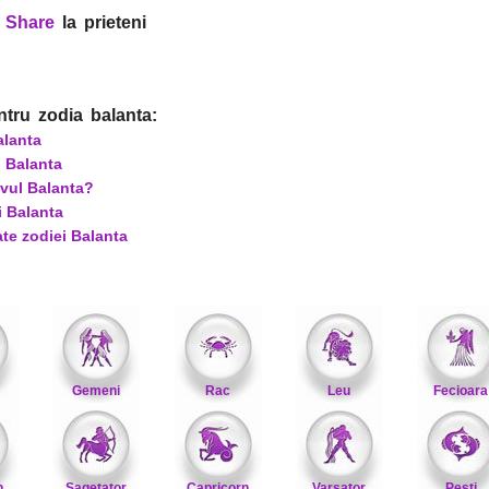
?
Share
la prieteni
ntru zodia balanta:
alanta
i Balanta
ivul Balanta?
i Balanta
te zodiei Balanta
Gemeni
Rac
Leu
Fecioara
n
Sagetator
Capricorn
Varsator
Pesti