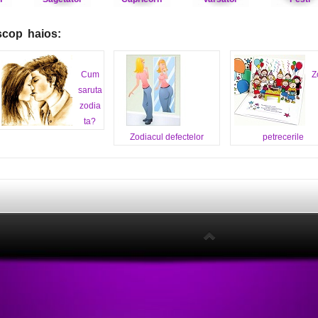
scop haios:
Cum
Z
saruta
zodia
ta?
Zodiacul defectelor
petrecerile