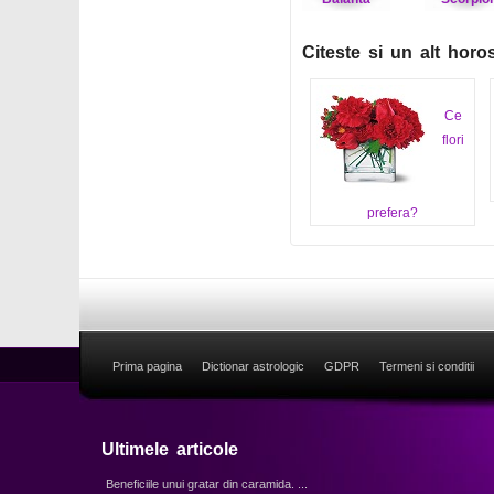
Citeste si un alt horo
Ce
flori
prefera?
Prima pagina
Dictionar astrologic
GDPR
Termeni si conditii
Ultimele articole
Beneficiile unui gratar din caramida. ...