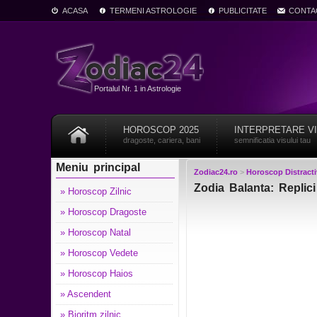
ACASA
TERMENI ASTROLOGIE
PUBLICITATE
CONTA
Portalul Nr. 1 in Astrologie
HOROSCOP 2025
INTERPRETARE V
dragoste, cariera, bani
semnificatia visului tau
Meniu principal
Zodiac24.ro
>
Horoscop Distracti
Zodia Balanta: Replici
» Horoscop Zilnic
» Horoscop Dragoste
» Horoscop Natal
» Horoscop Vedete
» Horoscop Haios
» Ascendent
» Bioritm zilnic