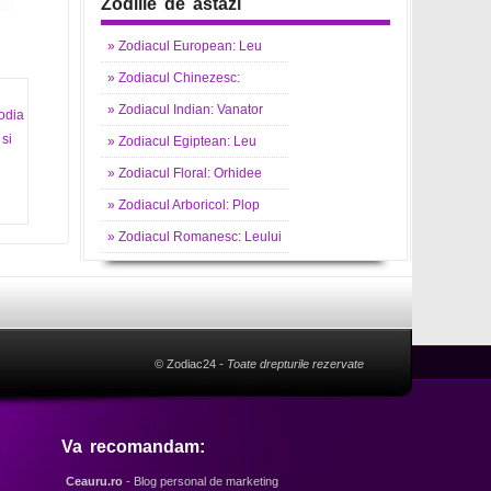
Zodiile de astazi
»
Zodiacul
European: Leu
»
Zodiacul
Chinezesc:
»
Zodiacul
Indian: Vanator
odia
si
»
Zodiacul
Egiptean: Leu
»
Zodiacul
Floral: Orhidee
»
Zodiacul
Arboricol: Plop
»
Zodiacul
Romanesc: Leului
© Zodiac24
- Toate drepturile rezervate
Va recomandam:
Ceauru.ro
- Blog personal de marketing