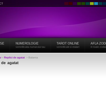
CT
ISE
NUMEROLOGIE
TAROT ONLINE
AFLA ZOD
semnificatia numarului tau
semnificatii si etalari
in toate zodi
v
>
Replici de agatat
>
Balanta
 de agatat