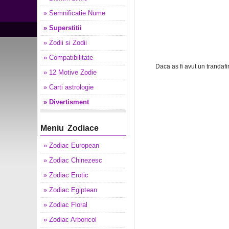
» Semnificatie Nume
» Superstitii
» Zodii si Zodii
» Compatibilitate
Daca as fi avut un trandaf
» 12 Motive Zodie
» Carti astrologie
» Divertisment
Meniu Zodiace
» Zodiac European
» Zodiac Chinezesc
» Zodiac Erotic
» Zodiac Egiptean
» Zodiac Floral
» Zodiac Arboricol