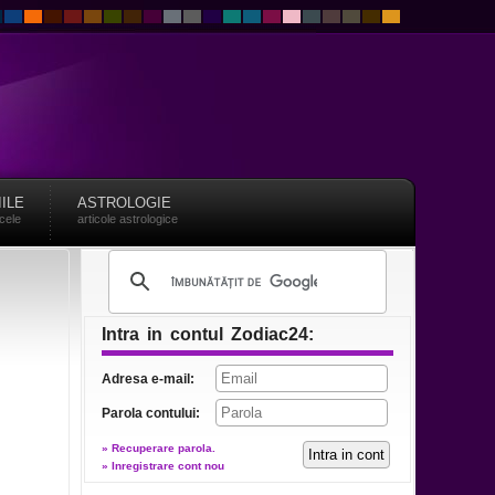
IILE
ASTROLOGIE
acele
articole astrologice
Intra in contul Zodiac24:
Adresa e-mail:
Parola contului:
» Recuperare parola.
» Inregistrare cont nou