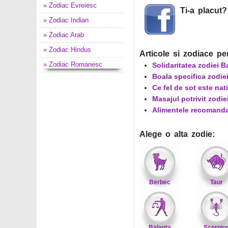
» Zodiac Evreiesc
Ti-a placut
» Zodiac Indian
» Zodiac Arab
» Zodiac Hindus
Articole si zodiace pe
» Zodiac Romanesc
Solidaritatea zodiei B
Boala specifica zodie
Ce fel de sot este nat
Masajul potrivit zodie
Alimentele recomanda
Alege o alta zodie:
Berbec
Taur
Balanta
Scorpio