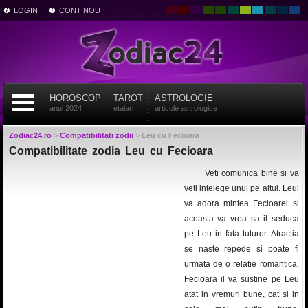
LOGIN
CONT NOU
HOROSCOP
TAROT
ASTROLOGIE
anul 2024
etalari
articole astrologice
Zodiac24.ro
>
Compatibilitati zodii
>
Leu cu Fecioara
Compatibilitate zodia Leu cu Fecioara
Veti comunica bine si va
veti intelege unul pe altui. Leul
va adora mintea Fecioarei si
aceasta va vrea sa il seduca
pe Leu in fata tuturor. Atractia
se naste repede si poate fi
urmata de o relatie romantica.
Fecioara il va sustine pe Leu
atat in vremuri bune, cat si in