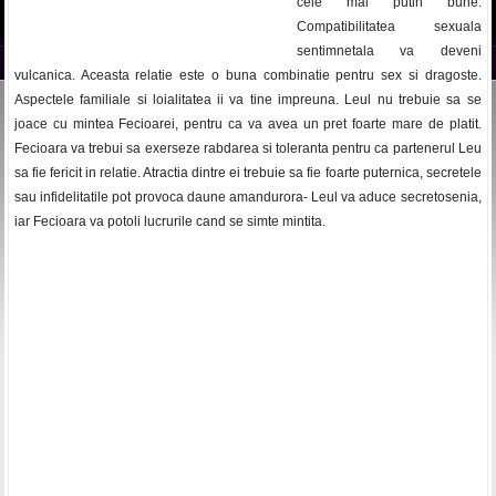
cele mai putin bune.
Compatibilitatea sexuala
sentimnetala va deveni
vulcanica. Aceasta relatie este o buna combinatie pentru sex si dragoste.
Aspectele familiale si loialitatea ii va tine impreuna. Leul nu trebuie sa se
joace cu mintea Fecioarei, pentru ca va avea un pret foarte mare de platit.
Fecioara va trebui sa exerseze rabdarea si toleranta pentru ca partenerul Leu
sa fie fericit in relatie. Atractia dintre ei trebuie sa fie foarte puternica, secretele
sau infidelitatile pot provoca daune amandurora- Leul va aduce secretosenia,
iar Fecioara va potoli lucrurile cand se simte mintita.