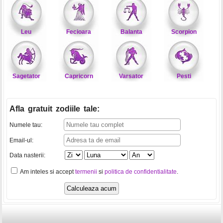
Leu
Fecioara
Balanta
Scorpion
Sagetator
Capricorn
Varsator
Pesti
Afla gratuit zodiile tale
:
Numele tau:
Email-ul:
Data nasterii:
Am inteles si accept
termenii
si
politica de confidentialitate
.