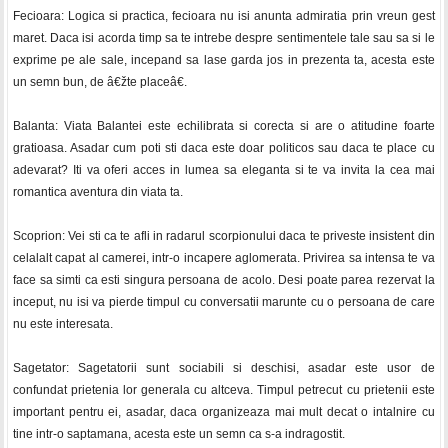
Fecioara: Logica si practica, fecioara nu isi anunta admiratia prin vreun gest
maret. Daca isi acorda timp sa te intrebe despre sentimentele tale sau sa si le
exprime pe ale sale, incepand sa lase garda jos in prezenta ta, acesta este
un semn bun, de â€žte placeâ€.
Balanta: Viata Balantei este echilibrata si corecta si are o atitudine foarte
gratioasa. Asadar cum poti sti daca este doar politicos sau daca te place cu
adevarat? Iti va oferi acces in lumea sa eleganta si te va invita la cea mai
romantica aventura din viata ta.
Scoprion: Vei sti ca te afli in radarul scorpionului daca te priveste insistent din
celalalt capat al camerei, intr-o incapere aglomerata. Privirea sa intensa te va
face sa simti ca esti singura persoana de acolo. Desi poate parea rezervat la
inceput, nu isi va pierde timpul cu conversatii marunte cu o persoana de care
nu este interesata.
Sagetator: Sagetatorii sunt sociabili si deschisi, asadar este usor de
confundat prietenia lor generala cu altceva. Timpul petrecut cu prietenii este
important pentru ei, asadar, daca organizeaza mai mult decat o intalnire cu
tine intr-o saptamana, acesta este un semn ca s-a indragostit.