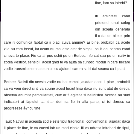
tine, fara sa intrebi?
Iti amintesti cand
prietenul unui coleg
din scoala generala
ti-a dat un biletel prin
care iti comunica faptul ca ii placi cuiva anume? Ei bine, probabil ca acele
zile au cam trecut, iar acum nu mai este atat de simplu sa iti dai seama cand
cineva te place. Fie ca ai pus ochii pe un Berbec inforcat sau pe un nativ in
zodia Pestilor, sensibil, acest ghid te va ajuta sa cunosti modul in care fiecare
zodie transmite semnale unice cu ajutorul carora sa iti dai seama ca ii placi.
Berbec: Nativii din acesta zodie nu bat campii, asadar, daca ii placi, probabil
ca va veni direct si iti va spune acest lucru! Insa daca nu sunt atat de directi,
observa anumite particularitati, cum ar fi agitatia si nelinistea. Acestia nu sunt
indicatori ai faptului ca si-ar dori sa fie in alta parte, ci isi doresc sa
progreseze â€“ cu tine!
Taur: Nativul in aceasta zodie este tipul traditional, conventional, asadar, daca
ii place de tine, te va cuceri intr-un mod clasic. Iti va adresa intrebari de tipul,