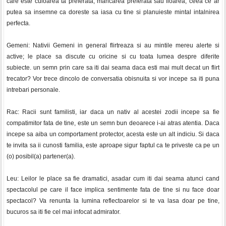
care este culoarea ta preferata, mancarea preferata sau floarea, ceea ce ar
putea sa insemne ca doreste sa iasa cu tine si planuieste mintal intalnirea
perfecta.
Gemeni: Nativii Gemeni in general flirtreaza si au mintile mereu alerte si
active; le place sa discute cu oricine si cu toata lumea despre diferite
subiecte. un semn prin care sa iti dai seama daca esti mai mult decat un flirt
trecator? Vor trece dincolo de conversatia obisnuita si vor incepe sa iti puna
intrebari personale.
Rac: Racii sunt familisti, iar daca un nativ al acestei zodii incepe sa fie
compatimitor fata de tine, este un semn bun deoarece i-ai atras atentia. Daca
incepe sa aiba un comportament protector, acesta este un alt indiciu. Si daca
te invita sa ii cunosti familia, este aproape sigur faptul ca te priveste ca pe un
(o) posibil(a) partener(a).
Leu: Leilor le place sa fie dramatici, asadar cum iti dai seama atunci cand
spectacolul pe care il face implica sentimente fata de tine si nu face doar
spectacol? Va renunta la lumina reflectoarelor si te va lasa doar pe tine,
bucuros sa iti fie cel mai infocat admirator.