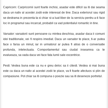
Capricorn: Carpricornii sunt foarte inchisi, asadar este dificil sa iti dai seama
daca un nativ al acestei zodii este interesat de tine. Daca exteriorul sau rigid
se destrama in prezenta ta si chiar si-a luat liber de la serviciu pentru a-ti face
loc in programul sau incarcat, probabil ca vad potentialul romantic in tine.
Varsator: varsatorii sunt persoane cu mintea deschisa, asadar daca ii comuni
idei traditionale, vei fi respins imediat. Daca un varsator te place, ti-ar putea
face o farsa un minut, iar in urmatorul ar putea fi atras de o conversatie
profunda, intelectuala. Comportamentul sau ciudat inseamna ca te
evalueaza, sa vada daca vei face fata lumii sale excentrice.
Pesti: Vestea buna este ca nu e greu deloc sa ii citesti. Vestea si mai buna
este ca daca un nativ al acestei zodii te place, va fi foarte afectuos si plin de
compasiune. Pot chiar sa iti compuna o poezie sau sa iti deseneze portretul.