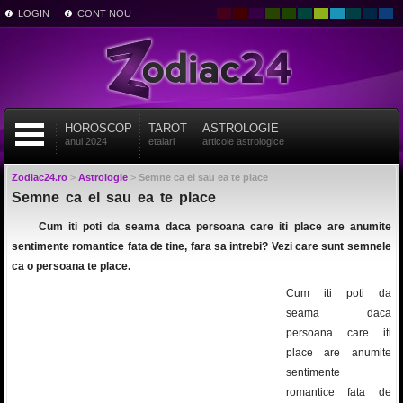
LOGIN
CONT NOU
HOROSCOP
TAROT
ASTROLOGIE
anul 2024
etalari
articole astrologice
Zodiac24.ro
>
Astrologie
>
Semne ca el sau ea te place
Semne ca el sau ea te place
Cum iti poti da seama daca persoana care iti place are anumite
sentimente romantice fata de tine, fara sa intrebi? Vezi care sunt semnele
ca o persoana te place.
Cum iti poti da
seama daca
persoana care iti
place are anumite
sentimente
romantice fata de