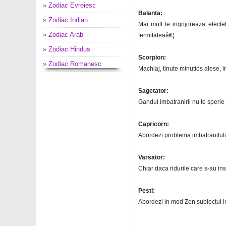
» Zodiac Evreiesc
Balanta:
» Zodiac Indian
Mai mult te ingrijoreaza efectel
» Zodiac Arab
fermitateaâ€¦
» Zodiac Hindus
Scorpion:
» Zodiac Romanesc
Machiaj, tinute minutios alese, in
Sagetator:
Gandul imbatranirii nu te sperie 
Capricorn:
Abordezi problema imbatranitului
Varsator:
Chiar daca ridurile care s-au inst
Pesti:
Abordezi in mod Zen subiectul imb