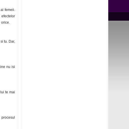
al femeii.
efectelor
 orice.
si tu. Dar,
ine nu isi
lui te mai
t procesul