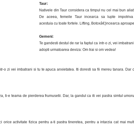
Taur:
Nativele din Taur considera ca timpul nu cel mai bun aliat 
De aceea, femeile Taur incearca sa lupte impotriva 
acestuia cu toate fortele. Lifting, Botoxâ€¦incearca aproape
Gemeni:
Te gandesti destul de rar la faptul ca intr-o zi, vei imbatrani 
adopti urmatoarea deviza: Om trai si om vedea!
r-o zi vei imbatrani si tu te apuca anxietatea. Iti doresti sa fii mereu tanara. Dar c
za, ti-e teama de pierderea frumusetii. Dar, la gandul ca iti vei pastra simtul umoru
ci orice activitate fizica pentru a-ti pastra tineretea, pentru a intarzia cat mai mul