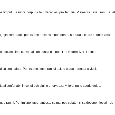
e timpului asupra corpului tau decat asupra tenului. Pielea se lasa, sanii la fel, 
grijiri corporale...pentru tine orice este bun pentru a fi stralucitoare la orice varsta!
deloc atat timp cat ramai sanatoasa din punct de vedere fizic si mintal.
 cu seninatate. Pentru tine, imbatranitul este o etapa normala a vietii.
alat confortabil in coltul ochiului te enerveaza, viitorul nu te sperie deloc.
atranirii. Pentru tine important este sa mai poti calatori si sa decoperi locuri noi.