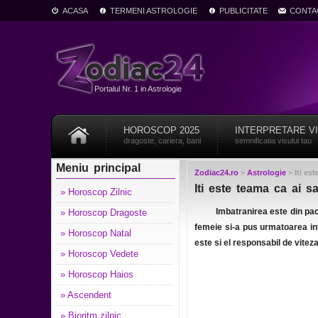
ACASA
TERMENI ASTROLOGIE
PUBLICITATE
CONTA
Portalul Nr. 1 in Astrologie
HOROSCOP 2025
INTERPRETARE V
dragoste, cariera, bani
semnificatia visului tau
Meniu principal
Zodiac24.ro
>
Astrologie
>
Iti es
Iti este teama ca ai s
» Horoscop Zilnic
Imbatranirea este din pac
» Horoscop Dragoste
femeie si-a pus urmatoarea in
» Horoscop Natal
este si el responsabil de vitez
» Horoscop Vedete
» Horoscop Haios
» Ascendent
» Bioritm zilnic