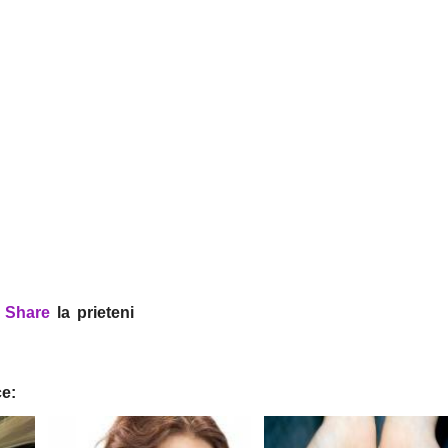
?
Share
la prieteni
ce: