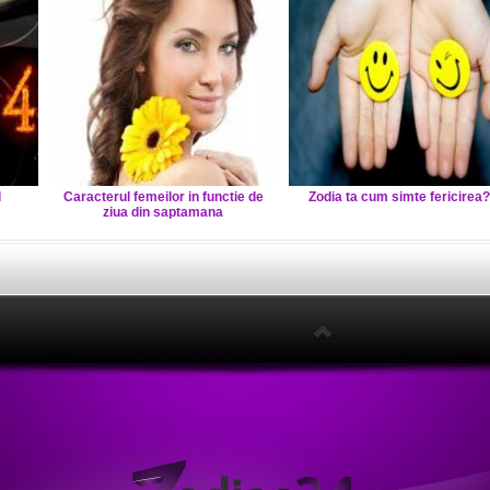
l
Caracterul femeilor in functie de
Zodia ta cum simte fericirea
ziua din saptamana