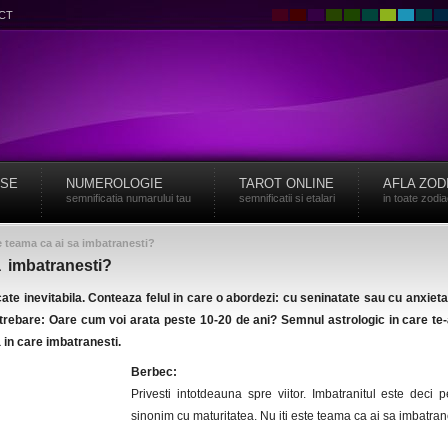
CT
ISE
NUMEROLOGIE
TAROT ONLINE
AFLA ZOD
semnificatia numarului tau
semnificatii si etalari
in toate zodi
te teama ca ai sa imbatranesti?
a imbatranesti?
ate inevitabila. Conteaza felul in care o abordezi: cu seninatate sau cu anxiet
trebare: Oare cum voi arata peste 10-20 de ani? Semnul astrologic in care te-
a in care imbatranesti.
Berbec:
Privesti intotdeauna spre viitor. Imbatranitul este deci p
sinonim cu maturitatea. Nu iti este teama ca ai sa imbatrane