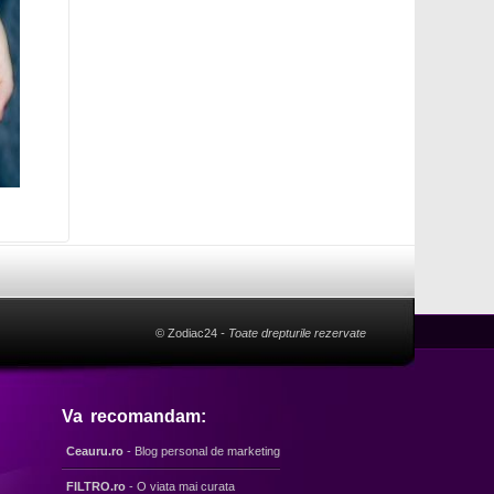
?
© Zodiac24
- Toate drepturile rezervate
Va recomandam:
Ceauru.ro
- Blog personal de marketing
FILTRO.ro
- O viata mai curata