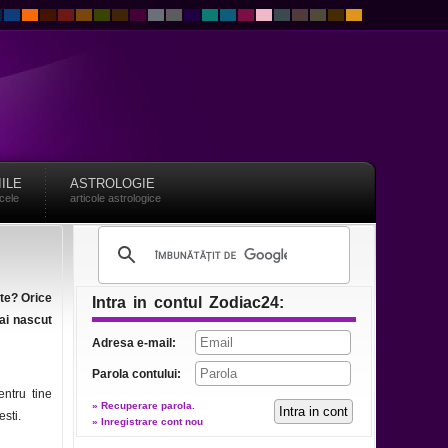
IILE
ASTROLOGIE
acele
articole astrologice
ate? Orice
Intra in contul Zodiac24:
ai nascut
Adresa e-mail:
Parola contului:
entru tine
» Recuperare parola.
sti.
» Inregistrare cont nou