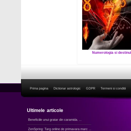
Numerologia si destinu
Prima pagina
Dictionar astrologic
GDPR
Termeni si conditii
Ultimele articole
Beneficiile unui gratar din caramida. ...
ZenSpring: Targ online de primavara marc ...