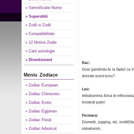
» Semnificatie Nume
» Superstitii
» Zodii si Zodii
» Compatibilitate
» 12 Motive Zodie
» Carti astrologie
» Divertisment
Rac:
Doar gandindu-te la faptul ca int
Meniu Zodiace
doreste acest lucru?
» Zodiac European
Leu:
» Zodiac Chinezesc
Imbatranirea fizica te infricosea
» Zodiac Erotic
linistesti putin!
» Zodiac Egiptean
Fecioara:
» Zodiac Floral
Drumetii, jogging, ski, inotâ€¦fa
» Zodiac Arboricol
imbatranirii.