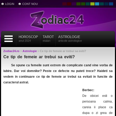
LOGIN
CONT NOU
HOROSCOP
TAROT
ASTROLOGIE
anul 2024
etalari
articole astrologice
Zodiac24.ro
>
Astrologie
>
Ce tip de femeie ar trebui sa eviti?
Ce tip de femeie ar trebui sa eviti?
Se spune ca femeile sunt extrem de complicate cand vine vorba de
iubire. Dar voi domnilor? Peste ce defecte nu puteti trece? Haideti sa
vedem in continuare ce tip de femeie ar trebui sa evitati in functie de
caracterul astral.
Berbec:
De obicei esti o
persoana calma,
careia ii place ca
dupa o zi grea de