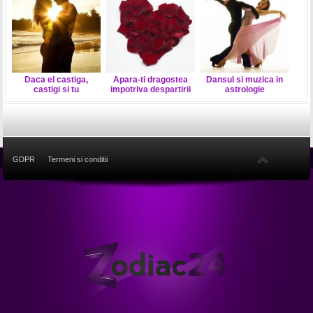
Daca el castiga,
Apara-ti dragostea
Dansul si muzica in
castigi si tu
impotriva despartirii
astrologie
GDPR
Termeni si conditii