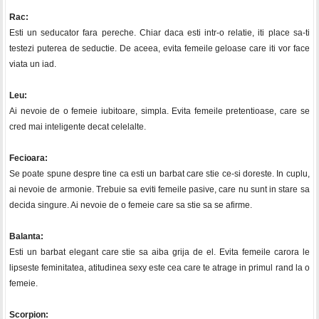
Rac:
Esti un seducator fara pereche. Chiar daca esti intr-o relatie, iti place sa-ti
testezi puterea de seductie. De aceea, evita femeile geloase care iti vor face
viata un iad.
Leu:
Ai nevoie de o femeie iubitoare, simpla. Evita femeile pretentioase, care se
cred mai inteligente decat celelalte.
Fecioara:
Se poate spune despre tine ca esti un barbat care stie ce-si doreste. In cuplu,
ai nevoie de armonie. Trebuie sa eviti femeile pasive, care nu sunt in stare sa
decida singure. Ai nevoie de o femeie care sa stie sa se afirme.
Balanta:
Esti un barbat elegant care stie sa aiba grija de el. Evita femeile carora le
lipseste feminitatea, atitudinea sexy este cea care te atrage in primul rand la o
femeie.
Scorpion: