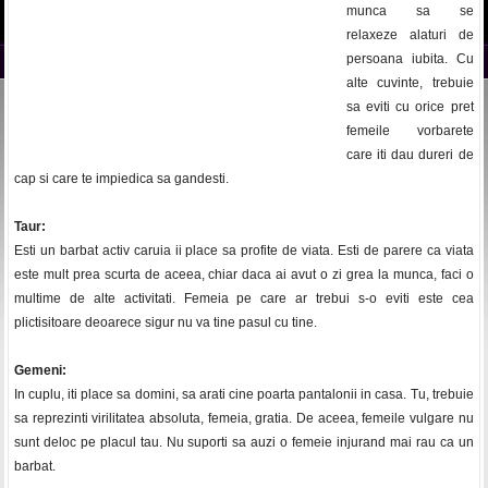
munca sa se
relaxeze alaturi de
persoana iubita. Cu
alte cuvinte, trebuie
sa eviti cu orice pret
femeile vorbarete
care iti dau dureri de
cap si care te impiedica sa gandesti.
Taur:
Esti un barbat activ caruia ii place sa profite de viata. Esti de parere ca viata
este mult prea scurta de aceea, chiar daca ai avut o zi grea la munca, faci o
multime de alte activitati. Femeia pe care ar trebui s-o eviti este cea
plictisitoare deoarece sigur nu va tine pasul cu tine.
Gemeni:
In cuplu, iti place sa domini, sa arati cine poarta pantalonii in casa. Tu, trebuie
sa reprezinti virilitatea absoluta, femeia, gratia. De aceea, femeile vulgare nu
sunt deloc pe placul tau. Nu suporti sa auzi o femeie injurand mai rau ca un
barbat.