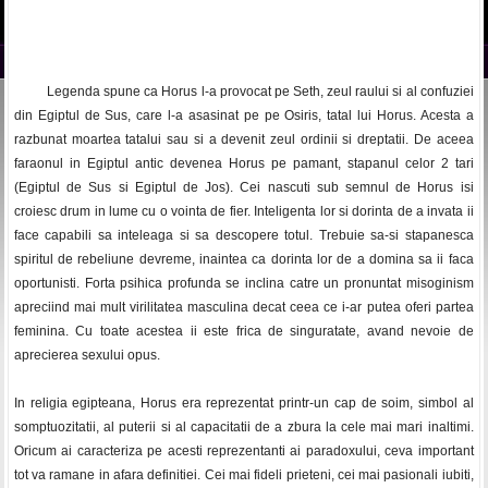
Legenda spune ca Horus l-a provocat pe Seth, zeul raului si al confuziei
din Egiptul de Sus, care l-a asasinat pe pe Osiris, tatal lui Horus. Acesta a
razbunat moartea tatalui sau si a devenit zeul ordinii si dreptatii. De aceea
faraonul in Egiptul antic devenea Horus pe pamant, stapanul celor 2 tari
(Egiptul de Sus si Egiptul de Jos). Cei nascuti sub semnul de Horus isi
croiesc drum in lume cu o vointa de fier. Inteligenta lor si dorinta de a invata ii
face capabili sa inteleaga si sa descopere totul. Trebuie sa-si stapanesca
spiritul de rebeliune devreme, inaintea ca dorinta lor de a domina sa ii faca
oportunisti. Forta psihica profunda se inclina catre un pronuntat misoginism
apreciind mai mult virilitatea masculina decat ceea ce i-ar putea oferi partea
feminina. Cu toate acestea ii este frica de singuratate, avand nevoie de
aprecierea sexului opus.
In religia egipteana, Horus era reprezentat printr-un cap de soim, simbol al
somptuozitatii, al puterii si al capacitatii de a zbura la cele mai mari inaltimi.
Oricum ai caracteriza pe acesti reprezentanti ai paradoxului, ceva important
tot va ramane in afara definitiei. Cei mai fideli prieteni, cei mai pasionali iubiti,