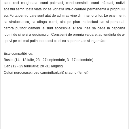
cand reci ca gheata, cand patimasi, cand sensibili, cand infatuati, nativii
acestui semn toata viata lor se vor afla intr-o cautare permanenta a propriului
eu. Forta pentru care sunt atat de admirati vine din interiorul lor. Le este menit
sa straluceasca, sa atinga culmi, atat pe plan intelectual cat si personal,
carora putinor oameni le sunt accesibile. Risca insa sa cada in capcana
iubirii de sine si a egoismului. Constienti de propria valoare, au tendinta de a-
i privi pe cei mai putini norocosi ca ei cu superioritate si ingamfare.
Este compatibil cu:
Bastet (14 - 18 iulie; 23 - 27 septembrie; 3 - 17 octombrie)
Geb (12 - 29 februarie; 20 -31 august)
Culori norocoase: rosu carmin(barbati) si auriu (femei).