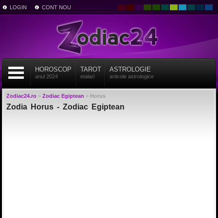
LOGIN
CONT NOU
HOROSCOP
TAROT
ASTROLOGIE
anul 2024
etalari
articole astrologice
Zodiac24.ro
>
Zodiac Egiptean
>
Horus
Zodia Horus - Zodiac Egiptean